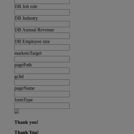
DB Job role
DB Industry
DB Annual Revenue
DB Employee size
marketoTarget
pagePath
gclid
pageName
formType
Thank you!
Thank You!