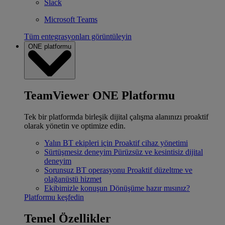
Slack
Microsoft Teams
Tüm entegrasyonları görüntüleyin
ONE platformu
TeamViewer ONE Platformu
Tek bir platformda birleşik dijital çalışma alanınızı proaktif
olarak yönetin ve optimize edin.
Yalın BT ekipleri için
Proaktif cihaz yönetimi
Sürtüşmesiz deneyim
Pürüzsüz ve kesintisiz dijital
deneyim
Sorunsuz BT operasyonu
Proaktif düzeltme ve
olağanüstü hizmet
Ekibimizle konuşun
Dönüşüme hazır mısınız?
Platformu keşfedin
Temel Özellikler