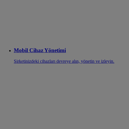
Mobil Cihaz Yönetimi
Şirketinizdeki cihazları devreye alın, yönetin ve izleyin.