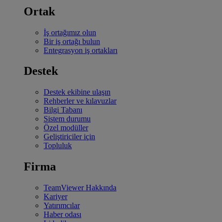
Ortak
İş ortağımız olun
Bir iş ortağı bulun
Entegrasyon iş ortakları
Destek
Destek ekibine ulaşın
Rehberler ve kılavuzlar
Bilgi Tabanı
Sistem durumu
Özel modüller
Geliştiriciler için
Topluluk
Firma
TeamViewer Hakkında
Kariyer
Yatırımcılar
Haber odası