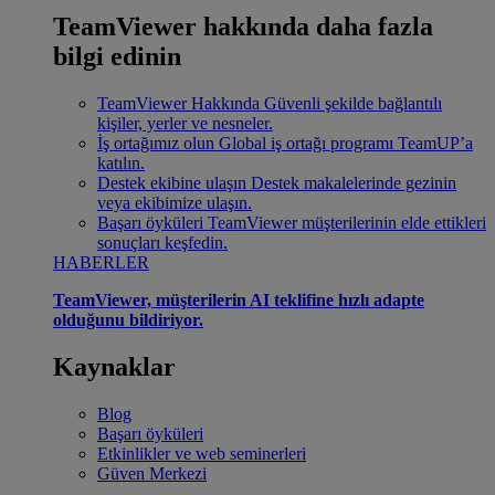
TeamViewer hakkında daha fazla
bilgi edinin
TeamViewer Hakkında
Güvenli şekilde bağlantılı
kişiler, yerler ve nesneler.
İş ortağımız olun
Global iş ortağı programı TeamUP’a
katılın.
Destek ekibine ulaşın
Destek makalelerinde gezinin
veya ekibimize ulaşın.
Başarı öyküleri
TeamViewer müşterilerinin elde ettikleri
sonuçları keşfedin.
HABERLER
TeamViewer, müşterilerin AI teklifine hızlı adapte
olduğunu bildiriyor.
Kaynaklar
Blog
Başarı öyküleri
Etkinlikler ve web seminerleri
Güven Merkezi