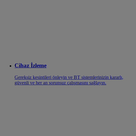
Cihaz İzleme
Gereksiz kesintileri önleyin ve BT sistemlerinizin kararlı,
güvenli ve her an sorunsuz çalışmasını sağlayın.