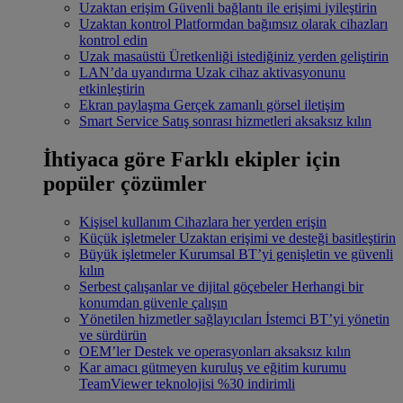
Uzaktan erişim
Güvenli bağlantı ile erişimi iyileştirin
Uzaktan kontrol
Platformdan bağımsız olarak cihazları
kontrol edin
Uzak masaüstü
Üretkenliği istediğiniz yerden geliştirin
LAN’da uyandırma
Uzak cihaz aktivasyonunu
etkinleştirin
Ekran paylaşma
Gerçek zamanlı görsel iletişim
Smart Service
Satış sonrası hizmetleri aksaksız kılın
İhtiyaca göre
Farklı ekipler için
popüler çözümler
Kişisel kullanım
Cihazlara her yerden erişin
Küçük işletmeler
Uzaktan erişimi ve desteği basitleştirin
Büyük işletmeler
Kurumsal BT’yi genişletin ve güvenli
kılın
Serbest çalışanlar ve dijital göçebeler
Herhangi bir
konumdan güvenle çalışın
Yönetilen hizmetler sağlayıcıları
İstemci BT’yi yönetin
ve sürdürün
OEM’ler
Destek ve operasyonları aksaksız kılın
Kar amacı gütmeyen kuruluş ve eğitim kurumu
TeamViewer teknolojisi %30 indirimli