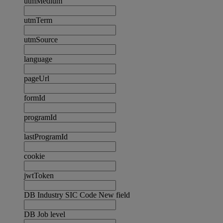
utmMedium
utmTerm
utmSource
language
pageUrl
formId
programId
lastProgramId
cookie
jwtToken
DB Industry SIC Code New field
DB Job level