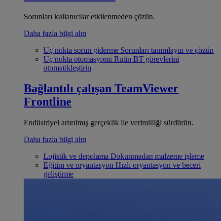
Sorunları kullanıcılar etkilenmeden çözün.
Daha fazla bilgi alın
Uç nokta sorun giderme
Sorunları tanımlayın ve çözün
Uç nokta otomasyonu
Rutin BT görevlerini
otomatikleştirin
Bağlantılı çalışan
TeamViewer
Frontline
Endüstriyel artırılmış gerçeklik ile verimliliği sürdürün.
Daha fazla bilgi alın
Lojistik ve depolama
Dokunmadan malzeme işleme
Eğitim ve oryantasyon
Hızlı oryantasyon ve beceri
geliştirme