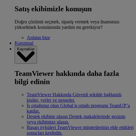
Satış ekibimizle konuşun
Doğru çözümü seçmek, sipariş vermek veya lisansınızı
yükseltmek konularında yardım mı gerekiyor?
Anlatın bize
Kurumsal
Kaynaklar
TeamViewer hakkında daha fazla
bilgi edinin
TeamViewer Hakkında
Güvenli şekilde bağlantılı
kişiler, yerler ve nesneler.
İş ortağımız olun
Global iş ortağı programı TeamUP’a
katılın.
Destek ekibine ulaşın
Destek makalelerinde gezinin
veya ekibimize ulaşın.
Başarı öyküleri
TeamViewer müşterilerinin elde ettikleri
sonuçları keşfedin.