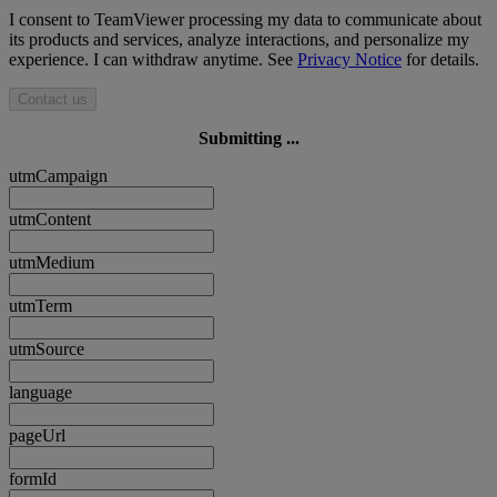
I consent to TeamViewer processing my data to communicate about
its products and services, analyze interactions, and personalize my
experience. I can withdraw anytime. See
Privacy Notice
for details.
Contact us
Submitting ...
utmCampaign
utmContent
utmMedium
utmTerm
utmSource
language
pageUrl
formId