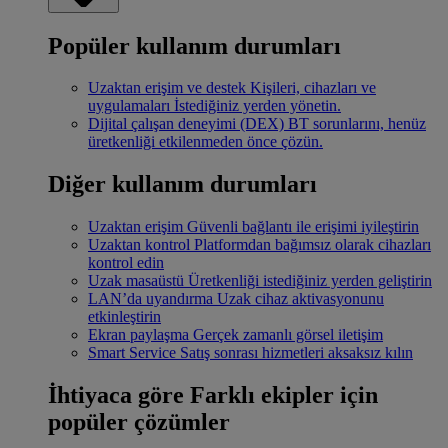
Popüler kullanım durumları
Uzaktan erişim ve destek
Kişileri, cihazları ve
uygulamaları İstediğiniz yerden yönetin.
Dijital çalışan deneyimi (DEX)
BT sorunlarını, henüz
üretkenliği etkilenmeden önce çözün.
Diğer kullanım durumları
Uzaktan erişim
Güvenli bağlantı ile erişimi iyileştirin
Uzaktan kontrol
Platformdan bağımsız olarak cihazları
kontrol edin
Uzak masaüstü
Üretkenliği istediğiniz yerden geliştirin
LAN’da uyandırma
Uzak cihaz aktivasyonunu
etkinleştirin
Ekran paylaşma
Gerçek zamanlı görsel iletişim
Smart Service
Satış sonrası hizmetleri aksaksız kılın
İhtiyaca göre
Farklı ekipler için
popüler çözümler