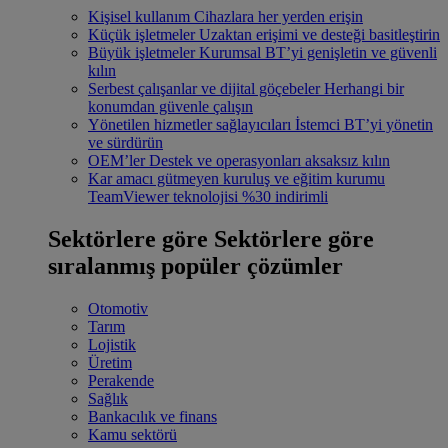
Kişisel kullanım
Cihazlara her yerden erişin
Küçük işletmeler
Uzaktan erişimi ve desteği basitleştirin
Büyük işletmeler
Kurumsal BT’yi genişletin ve güvenli
kılın
Serbest çalışanlar ve dijital göçebeler
Herhangi bir
konumdan güvenle çalışın
Yönetilen hizmetler sağlayıcıları
İstemci BT’yi yönetin
ve sürdürün
OEM’ler
Destek ve operasyonları aksaksız kılın
Kar amacı gütmeyen kuruluş ve eğitim kurumu
TeamViewer teknolojisi %30 indirimli
Sektörlere göre
Sektörlere göre
sıralanmış popüler çözümler
Otomotiv
Tarım
Lojistik
Üretim
Perakende
Sağlık
Bankacılık ve finans
Kamu sektörü