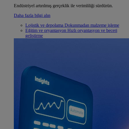
Endüstriyel artırılmış gerçeklik ile verimliliği sürdürün.
Daha fazla bilgi alın
Lojistik ve depolama
Dokunmadan malzeme işleme
Eğitim ve oryantasyon
Hızlı oryantasyon ve beceri
geliştirme