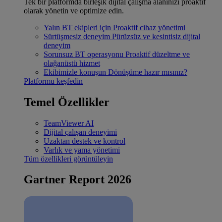
Tek bir platformda birleşik dijital çalışma alanınızı proaktif
olarak yönetin ve optimize edin.
Yalın BT ekipleri için
Proaktif cihaz yönetimi
Sürtüşmesiz deneyim
Pürüzsüz ve kesintisiz dijital
deneyim
Sorunsuz BT operasyonu
Proaktif düzeltme ve
olağanüstü hizmet
Ekibimizle konuşun
Dönüşüme hazır mısınız?
Platformu keşfedin
Temel Özellikler
TeamViewer AI
Dijital çalışan deneyimi
Uzaktan destek ve kontrol
Varlık ve yama yönetimi
Tüm özellikleri görüntüleyin
Gartner Report 2026