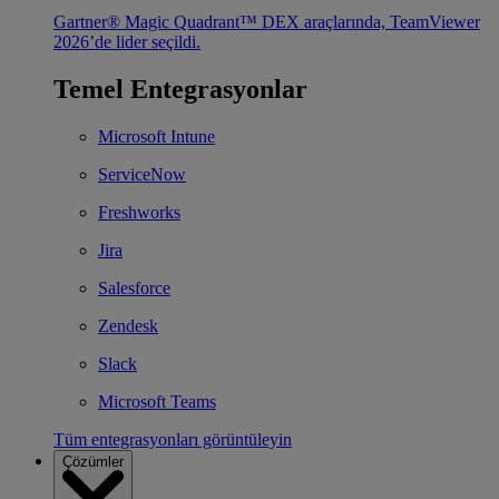
Gartner® Magic Quadrant™ DEX araçlarında, TeamViewer
2026’de lider seçildi.
Temel Entegrasyonlar
Microsoft Intune
ServiceNow
Freshworks
Jira
Salesforce
Zendesk
Slack
Microsoft Teams
Tüm entegrasyonları görüntüleyin
Çözümler