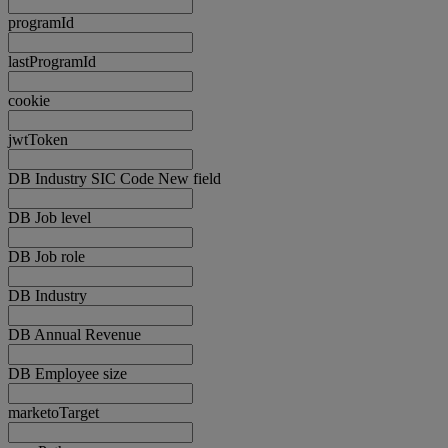
programId
lastProgramId
cookie
jwtToken
DB Industry SIC Code New field
DB Job level
DB Job role
DB Industry
DB Annual Revenue
DB Employee size
marketoTarget