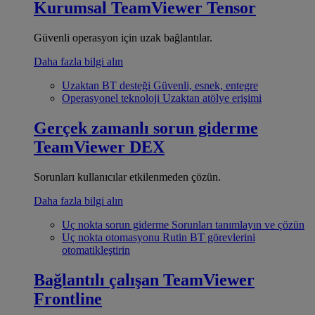
Kurumsal
TeamViewer Tensor
Güvenli operasyon için uzak bağlantılar.
Daha fazla bilgi alın
Uzaktan BT desteği
Güvenli, esnek, entegre
Operasyonel teknoloji
Uzaktan atölye erişimi
Gerçek zamanlı sorun giderme
TeamViewer DEX
Sorunları kullanıcılar etkilenmeden çözün.
Daha fazla bilgi alın
Uç nokta sorun giderme
Sorunları tanımlayın ve çözün
Uç nokta otomasyonu
Rutin BT görevlerini
otomatikleştirin
Bağlantılı çalışan
TeamViewer
Frontline