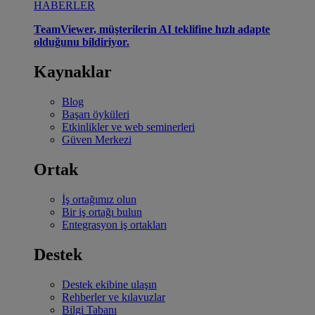
HABERLER
TeamViewer, müşterilerin AI teklifine hızlı adapte
olduğunu bildiriyor.
Kaynaklar
Blog
Başarı öyküleri
Etkinlikler ve web seminerleri
Güven Merkezi
Ortak
İş ortağımız olun
Bir iş ortağı bulun
Entegrasyon iş ortakları
Destek
Destek ekibine ulaşın
Rehberler ve kılavuzlar
Bilgi Tabanı