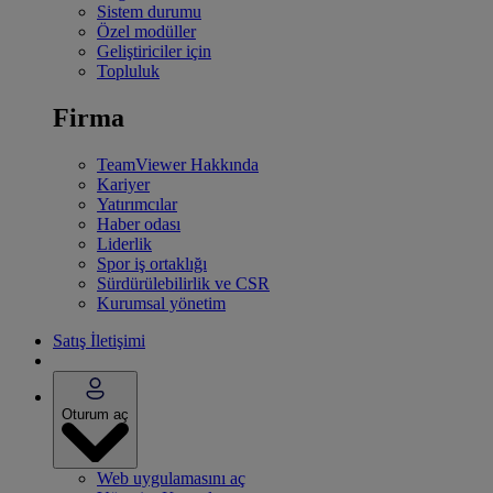
Sistem durumu
Özel modüller
Geliştiriciler için
Topluluk
Firma
TeamViewer Hakkında
Kariyer
Yatırımcılar
Haber odası
Liderlik
Spor iş ortaklığı
Sürdürülebilirlik ve CSR
Kurumsal yönetim
Satış İletişimi
Oturum aç
Web uygulamasını aç