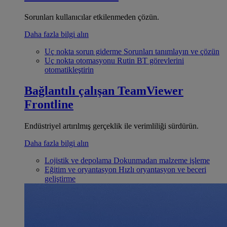
Sorunları kullanıcılar etkilenmeden çözün.
Daha fazla bilgi alın
Uç nokta sorun giderme
Sorunları tanımlayın ve çözün
Uç nokta otomasyonu
Rutin BT görevlerini
otomatikleştirin
Bağlantılı çalışan
TeamViewer
Frontline
Endüstriyel artırılmış gerçeklik ile verimliliği sürdürün.
Daha fazla bilgi alın
Lojistik ve depolama
Dokunmadan malzeme işleme
Eğitim ve oryantasyon
Hızlı oryantasyon ve beceri
geliştirme