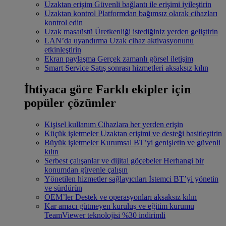
Uzaktan erişim
Güvenli bağlantı ile erişimi iyileştirin
Uzaktan kontrol
Platformdan bağımsız olarak cihazları
kontrol edin
Uzak masaüstü
Üretkenliği istediğiniz yerden geliştirin
LAN’da uyandırma
Uzak cihaz aktivasyonunu
etkinleştirin
Ekran paylaşma
Gerçek zamanlı görsel iletişim
Smart Service
Satış sonrası hizmetleri aksaksız kılın
İhtiyaca göre
Farklı ekipler için
popüler çözümler
Kişisel kullanım
Cihazlara her yerden erişin
Küçük işletmeler
Uzaktan erişimi ve desteği basitleştirin
Büyük işletmeler
Kurumsal BT’yi genişletin ve güvenli
kılın
Serbest çalışanlar ve dijital göçebeler
Herhangi bir
konumdan güvenle çalışın
Yönetilen hizmetler sağlayıcıları
İstemci BT’yi yönetin
ve sürdürün
OEM’ler
Destek ve operasyonları aksaksız kılın
Kar amacı gütmeyen kuruluş ve eğitim kurumu
TeamViewer teknolojisi %30 indirimli