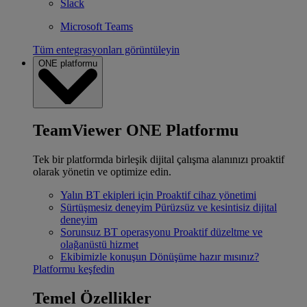
Slack
Microsoft Teams
Tüm entegrasyonları görüntüleyin
ONE platformu
TeamViewer ONE Platformu
Tek bir platformda birleşik dijital çalışma alanınızı proaktif
olarak yönetin ve optimize edin.
Yalın BT ekipleri için
Proaktif cihaz yönetimi
Sürtüşmesiz deneyim
Pürüzsüz ve kesintisiz dijital
deneyim
Sorunsuz BT operasyonu
Proaktif düzeltme ve
olağanüstü hizmet
Ekibimizle konuşun
Dönüşüme hazır mısınız?
Platformu keşfedin
Temel Özellikler