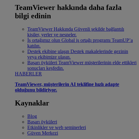
TeamViewer hakkında daha fazla
bilgi edinin
TeamViewer Hakkında
Güvenli şekilde bağlantılı
kişiler, yerler ve nesneler.
İş ortağımız olun
Global iş ortağı programı TeamUP’a
katılın.
Destek ekibine ulaşın
Destek makalelerinde gezinin
veya ekibimize ulaşın.
Başarı öyküleri
TeamViewer müşterilerinin elde ettikleri
sonuçları keşfedin.
HABERLER
TeamViewer, müşterilerin AI teklifine hızlı adapte
olduğunu bildiriyor.
Kaynaklar
Blog
Başarı öyküleri
Etkinlikler ve web seminerleri
Güven Merkezi