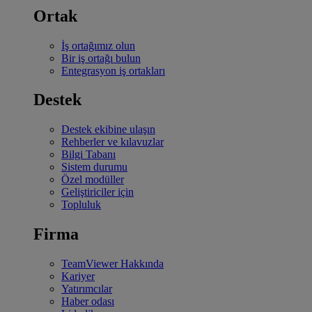
Ortak
İş ortağımız olun
Bir iş ortağı bulun
Entegrasyon iş ortakları
Destek
Destek ekibine ulaşın
Rehberler ve kılavuzlar
Bilgi Tabanı
Sistem durumu
Özel modüller
Geliştiriciler için
Topluluk
Firma
TeamViewer Hakkında
Kariyer
Yatırımcılar
Haber odası