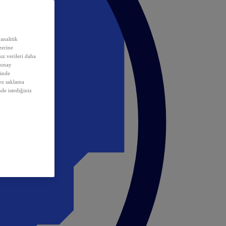
analitik
erine
ız verileri daha
 onay
inde
rez saklama
nde istediğiniz