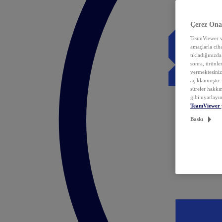
Çerez Ona
TeamViewer ve
amaçlarla ciha
tıkladığınızda
sonra, ürünle
vermektesiniz.
açıklanmıştır
süreler hakkın
gibi uyarlayın
TeamViewer 
Baskı