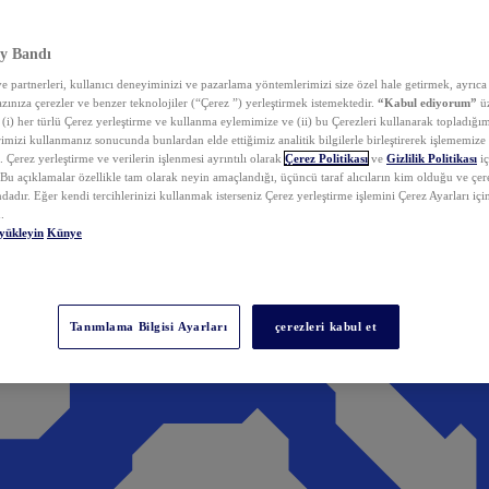
y Bandı
 partnerleri, kullanıcı deneyiminizi ve pazarlama yöntemlerimizi size özel hale getirmek, ayrıca 
zınıza çerezler ve benzer teknolojiler (“Çerez ”) yerleştirmek istemektedir.
“Kabul ediyorum”
üz
 (i) her türlü Çerez yerleştirme ve kullanma eylemimize ve (ii) bu Çerezleri kullanarak topladığım
rimizi kullanmanız sonucunda bunlardan elde ettiğimiz analitik bilgilerle birleştirerek işlememize
 Çerez yerleştirme ve verilerin işlenmesi ayrıntılı olarak
Çerez Politikası
ve
Gizlilik Politikası
iç
. Bu açıklamalar özellikle tam olarak neyin amaçlandığı, üçüncü taraf alıcıların kim olduğu ve çe
dadır. Eğer kendi tercihlerinizi kullanmak isterseniz Çerez yerleştirme işlemini Çerez Ayarları içi
.
yükleyin
Künye
Tanımlama Bilgisi Ayarları
çerezleri kabul et