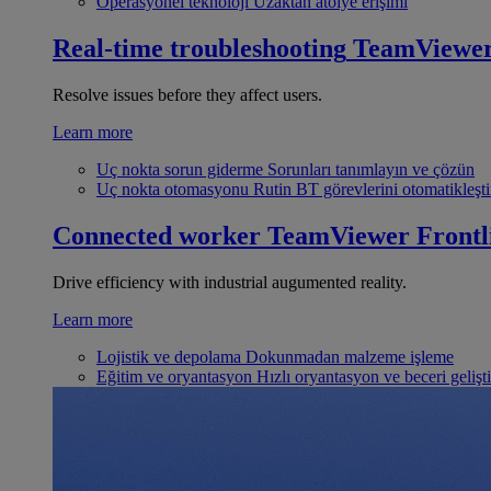
Operasyonel teknoloji
Uzaktan atölye erişimi
Real-time troubleshooting
TeamViewe
Resolve issues before they affect users.
Learn more
Uç nokta sorun giderme
Sorunları tanımlayın ve çözün
Uç nokta otomasyonu
Rutin BT görevlerini otomatikleşti
Connected worker
TeamViewer Frontl
Drive efficiency with industrial augumented reality.
Learn more
Lojistik ve depolama
Dokunmadan malzeme işleme
Eğitim ve oryantasyon
Hızlı oryantasyon ve beceri gelişt