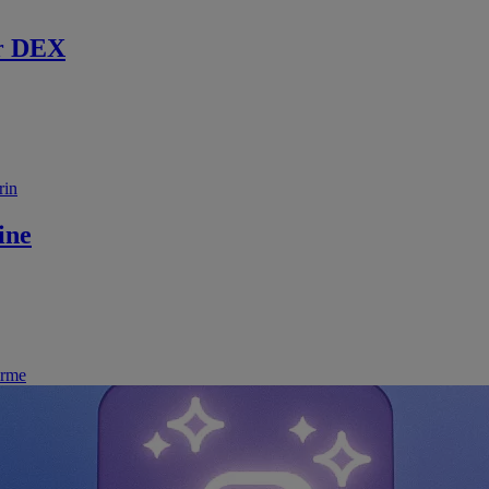
r DEX
rin
ine
irme