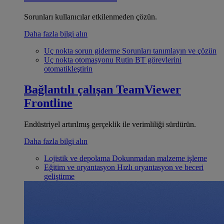
Sorunları kullanıcılar etkilenmeden çözün.
Daha fazla bilgi alın
Uç nokta sorun giderme
Sorunları tanımlayın ve çözün
Uç nokta otomasyonu
Rutin BT görevlerini
otomatikleştirin
Bağlantılı çalışan
TeamViewer
Frontline
Endüstriyel artırılmış gerçeklik ile verimliliği sürdürün.
Daha fazla bilgi alın
Lojistik ve depolama
Dokunmadan malzeme işleme
Eğitim ve oryantasyon
Hızlı oryantasyon ve beceri
geliştirme