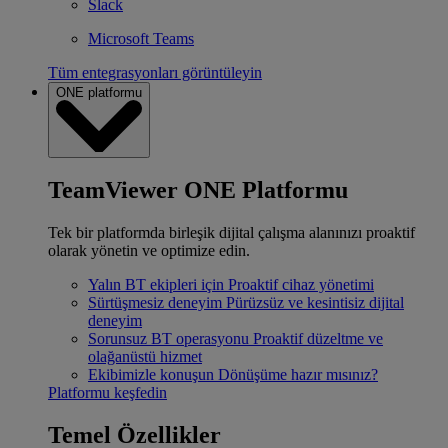
Slack
Microsoft Teams
Tüm entegrasyonları görüntüleyin
ONE platformu
TeamViewer ONE Platformu
Tek bir platformda birleşik dijital çalışma alanınızı proaktif
olarak yönetin ve optimize edin.
Yalın BT ekipleri için
Proaktif cihaz yönetimi
Sürtüşmesiz deneyim
Pürüzsüz ve kesintisiz dijital
deneyim
Sorunsuz BT operasyonu
Proaktif düzeltme ve
olağanüstü hizmet
Ekibimizle konuşun
Dönüşüme hazır mısınız?
Platformu keşfedin
Temel Özellikler