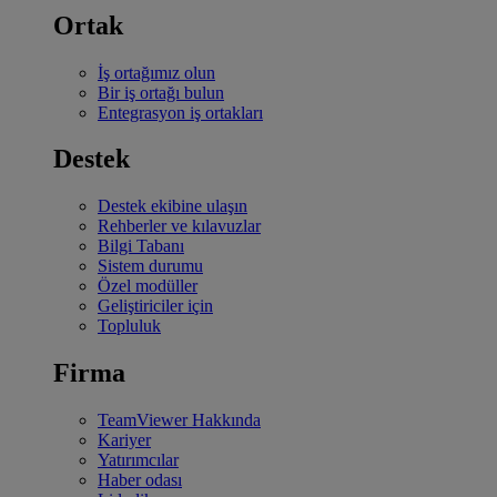
Ortak
İş ortağımız olun
Bir iş ortağı bulun
Entegrasyon iş ortakları
Destek
Destek ekibine ulaşın
Rehberler ve kılavuzlar
Bilgi Tabanı
Sistem durumu
Özel modüller
Geliştiriciler için
Topluluk
Firma
TeamViewer Hakkında
Kariyer
Yatırımcılar
Haber odası