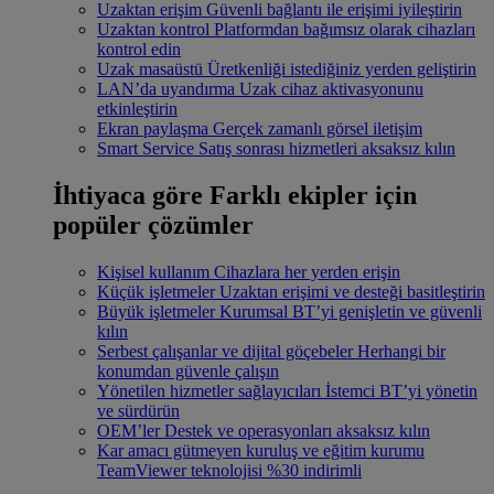
Uzaktan erişim
Güvenli bağlantı ile erişimi iyileştirin
Uzaktan kontrol
Platformdan bağımsız olarak cihazları
kontrol edin
Uzak masaüstü
Üretkenliği istediğiniz yerden geliştirin
LAN’da uyandırma
Uzak cihaz aktivasyonunu
etkinleştirin
Ekran paylaşma
Gerçek zamanlı görsel iletişim
Smart Service
Satış sonrası hizmetleri aksaksız kılın
İhtiyaca göre
Farklı ekipler için
popüler çözümler
Kişisel kullanım
Cihazlara her yerden erişin
Küçük işletmeler
Uzaktan erişimi ve desteği basitleştirin
Büyük işletmeler
Kurumsal BT’yi genişletin ve güvenli
kılın
Serbest çalışanlar ve dijital göçebeler
Herhangi bir
konumdan güvenle çalışın
Yönetilen hizmetler sağlayıcıları
İstemci BT’yi yönetin
ve sürdürün
OEM’ler
Destek ve operasyonları aksaksız kılın
Kar amacı gütmeyen kuruluş ve eğitim kurumu
TeamViewer teknolojisi %30 indirimli