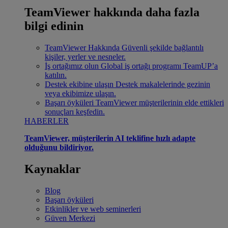
TeamViewer hakkında daha fazla
bilgi edinin
TeamViewer Hakkında
Güvenli şekilde bağlantılı
kişiler, yerler ve nesneler.
İş ortağımız olun
Global iş ortağı programı TeamUP’a
katılın.
Destek ekibine ulaşın
Destek makalelerinde gezinin
veya ekibimize ulaşın.
Başarı öyküleri
TeamViewer müşterilerinin elde ettikleri
sonuçları keşfedin.
HABERLER
TeamViewer, müşterilerin AI teklifine hızlı adapte
olduğunu bildiriyor.
Kaynaklar
Blog
Başarı öyküleri
Etkinlikler ve web seminerleri
Güven Merkezi