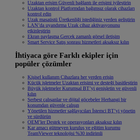
Uzaktan erişim
Güvenli bağlantı ile erişimi iyileştirin
Uzaktan kontrol
Platformdan bağımsız olarak cihazları
kontrol edin
Uzak masaüstü
Üretkenliği istediğiniz yerden geliştirin
LAN’da uyandırma
Uzak cihaz aktivasyonunu
etkinleştirin
Ekran paylaşma
Gerçek zamanlı görsel iletişim
Smart Service
Satış sonrası hizmetleri aksaksız kılın
İhtiyaca göre
Farklı ekipler için
popüler çözümler
Kişisel kullanım
Cihazlara her yerden erişin
Küçük işletmeler
Uzaktan erişimi ve desteği basitleştirin
Büyük işletmeler
Kurumsal BT’yi genişletin ve güvenli
kılın
Serbest çalışanlar ve dijital göçebeler
Herhangi bir
konumdan güvenle çalışın
Yönetilen hizmetler sağlayıcıları
İstemci BT’yi yönetin
ve sürdürün
OEM’ler
Destek ve operasyonları aksaksız kılın
Kar amacı gütmeyen kuruluş ve eğitim kurumu
TeamViewer teknolojisi %30 indirimli