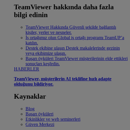
TeamViewer hakkında daha fazla
bilgi edinin
TeamViewer Hakkında
Güvenli şekilde bağlantılı
kişiler, yerler ve nesneler.
İş ortağımız olun
Global iş ortağı programı TeamUP’a
katılın.
Destek ekibine ulaşın
Destek makalelerinde gezinin
veya ekibimize ulaşın.
Başarı öyküleri
TeamViewer müşterilerinin elde ettikleri
sonuçları keşfedin.
HABERLER
TeamViewer, müşterilerin AI teklifine hızlı adapte
olduğunu bildiriyor.
Kaynaklar
Blog
Başarı öyküleri
Etkinlikler ve web seminerleri
Güven Merkezi