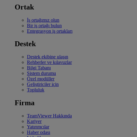
Ortak
İş ortağımız olun
Bir iş ortağı bulun
Entegrasyon iş ortakları
Destek
Destek ekibine ulaşın
Rehberler ve kılavuzlar
Bilgi Tabanı
Sistem durumu
Özel modüller
Geliştiriciler için
Topluluk
Firma
TeamViewer Hakkında
Kariyer
Yatırımcılar
Haber odası