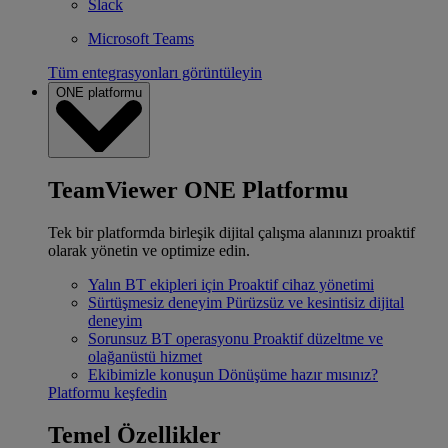
Slack
Microsoft Teams
Tüm entegrasyonları görüntüleyin
ONE platformu
TeamViewer ONE Platformu
Tek bir platformda birleşik dijital çalışma alanınızı proaktif
olarak yönetin ve optimize edin.
Yalın BT ekipleri için
Proaktif cihaz yönetimi
Sürtüşmesiz deneyim
Pürüzsüz ve kesintisiz dijital
deneyim
Sorunsuz BT operasyonu
Proaktif düzeltme ve
olağanüstü hizmet
Ekibimizle konuşun
Dönüşüme hazır mısınız?
Platformu keşfedin
Temel Özellikler