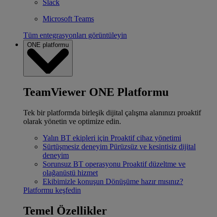
Slack
Microsoft Teams
Tüm entegrasyonları görüntüleyin
ONE platformu
TeamViewer ONE Platformu
Tek bir platformda birleşik dijital çalışma alanınızı proaktif
olarak yönetin ve optimize edin.
Yalın BT ekipleri için
Proaktif cihaz yönetimi
Sürtüşmesiz deneyim
Pürüzsüz ve kesintisiz dijital
deneyim
Sorunsuz BT operasyonu
Proaktif düzeltme ve
olağanüstü hizmet
Ekibimizle konuşun
Dönüşüme hazır mısınız?
Platformu keşfedin
Temel Özellikler