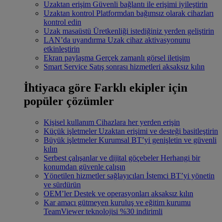
Uzaktan erişim
Güvenli bağlantı ile erişimi iyileştirin
Uzaktan kontrol
Platformdan bağımsız olarak cihazları
kontrol edin
Uzak masaüstü
Üretkenliği istediğiniz yerden geliştirin
LAN’da uyandırma
Uzak cihaz aktivasyonunu
etkinleştirin
Ekran paylaşma
Gerçek zamanlı görsel iletişim
Smart Service
Satış sonrası hizmetleri aksaksız kılın
İhtiyaca göre
Farklı ekipler için
popüler çözümler
Kişisel kullanım
Cihazlara her yerden erişin
Küçük işletmeler
Uzaktan erişimi ve desteği basitleştirin
Büyük işletmeler
Kurumsal BT’yi genişletin ve güvenli
kılın
Serbest çalışanlar ve dijital göçebeler
Herhangi bir
konumdan güvenle çalışın
Yönetilen hizmetler sağlayıcıları
İstemci BT’yi yönetin
ve sürdürün
OEM’ler
Destek ve operasyonları aksaksız kılın
Kar amacı gütmeyen kuruluş ve eğitim kurumu
TeamViewer teknolojisi %30 indirimli