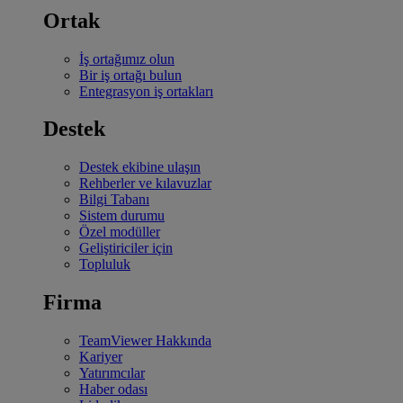
Ortak
İş ortağımız olun
Bir iş ortağı bulun
Entegrasyon iş ortakları
Destek
Destek ekibine ulaşın
Rehberler ve kılavuzlar
Bilgi Tabanı
Sistem durumu
Özel modüller
Geliştiriciler için
Topluluk
Firma
TeamViewer Hakkında
Kariyer
Yatırımcılar
Haber odası