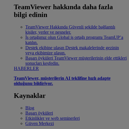
TeamViewer hakkında daha fazla
bilgi edinin
TeamViewer Hakkında
Güvenli şekilde bağlantılı
kişiler, yerler ve nesneler.
İş ortağımız olun
Global iş ortağı programı TeamUP’a
katılın.
Destek ekibine ulaşın
Destek makalelerinde gezinin
veya ekibimize ulaşın.
Başarı öyküleri
TeamViewer müşterilerinin elde ettikleri
sonuçları keşfedin.
HABERLER
TeamViewer, müşterilerin AI teklifine hızlı adapte
olduğunu bildiriyor.
Kaynaklar
Blog
Başarı öyküleri
Etkinlikler ve web seminerleri
Güven Merkezi