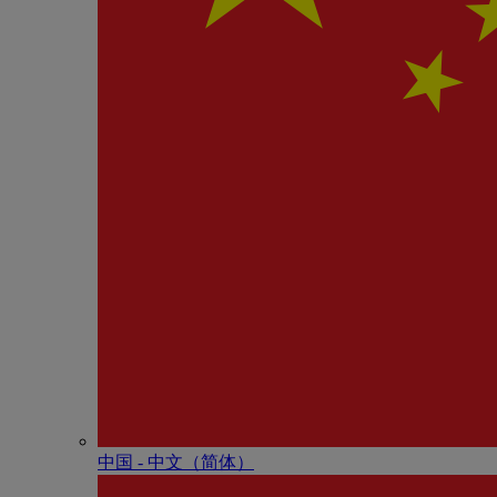
中国 - 中⽂（简体）