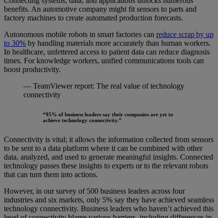
Connecting systems, data, and applications unlocks numerous
benefits. An automotive company might fit sensors to parts and
factory machines to create automated production forecasts.
Autonomous mobile robots in smart factories can
reduce scrap
by up
to 30%
by handling materials more accurately than human workers.
In healthcare, unfettered access to patient data can reduce diagnosis
times. For knowledge workers, unified communications tools can
boost productivity.
— TeamViewer report: The real value of technology
connectivity
“95% of business leaders say their companies are yet to
achieve technology connectivity.”
Connectivity is vital; it allows the information collected from sensors
to be sent to a data platform where it can be combined with other
data, analyzed, and used to generate meaningful insights. Connected
technology passes these insights to experts or to the relevant robots
that can turn them into actions.
However, in our survey of 500 business leaders across four
industries and six markets, only 5% say they have achieved seamless
technology connectivity. Business leaders who haven’t achieved this
level of connectivity blame various barriers, including differences in