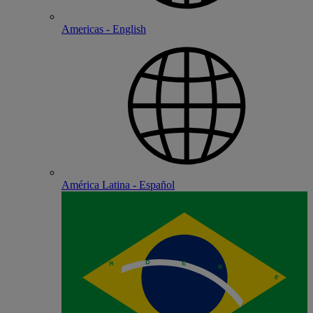
Americas - English
América Latina - Español