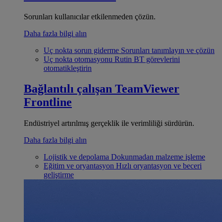
Sorunları kullanıcılar etkilenmeden çözün.
Daha fazla bilgi alın
Uç nokta sorun giderme
Sorunları tanımlayın ve çözün
Uç nokta otomasyonu
Rutin BT görevlerini
otomatikleştirin
Bağlantılı çalışan
TeamViewer
Frontline
Endüstriyel artırılmış gerçeklik ile verimliliği sürdürün.
Daha fazla bilgi alın
Lojistik ve depolama
Dokunmadan malzeme işleme
Eğitim ve oryantasyon
Hızlı oryantasyon ve beceri
geliştirme