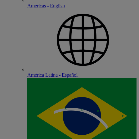
Americas - English
América Latina - Español