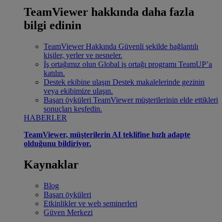
TeamViewer hakkında daha fazla
bilgi edinin
TeamViewer Hakkında
Güvenli şekilde bağlantılı
kişiler, yerler ve nesneler.
İş ortağımız olun
Global iş ortağı programı TeamUP’a
katılın.
Destek ekibine ulaşın
Destek makalelerinde gezinin
veya ekibimize ulaşın.
Başarı öyküleri
TeamViewer müşterilerinin elde ettikleri
sonuçları keşfedin.
HABERLER
TeamViewer, müşterilerin AI teklifine hızlı adapte
olduğunu bildiriyor.
Kaynaklar
Blog
Başarı öyküleri
Etkinlikler ve web seminerleri
Güven Merkezi