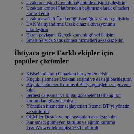
Uzaktan erişim
Güvenli bağlantı ile erişimi iyileştirin
Uzaktan kontrol
Platformdan bağımsız olarak cihazları
kontrol edin
Uzak masaüstü
Üretkenliği istediğiniz yerden geliştirin
LAN’da uyandırma
Uzak cihaz aktivasyonunu
etkinleştirin
Ekran paylaşma
Gerçek zamanlı görsel iletişim
Smart Service
Satış sonrası hizmetleri aksaksız kılın
İhtiyaca göre
Farklı ekipler için
popüler çözümler
Kişisel kullanım
Cihazlara her yerden erişin
Küçük işletmeler
Uzaktan erişimi ve desteği basitleştirin
Büyük işletmeler
Kurumsal BT’yi genişletin ve güvenli
kılın
Serbest çalışanlar ve dijital göçebeler
Herhangi bir
konumdan güvenle çalışın
Yönetilen hizmetler sağlayıcıları
İstemci BT’yi yönetin
ve sürdürün
OEM’ler
Destek ve operasyonları aksaksız kılın
Kar amacı gütmeyen kuruluş ve eğitim kurumu
TeamViewer teknolojisi %30 indirimli