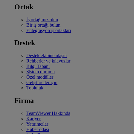
Ortak
İş ortağımız olun
Bir iş ortağı bulun
Entegrasyon iş ortakları
Destek
Destek ekibine ulaşın
Rehberler ve kılavuzlar
Bilgi Tabanı
Sistem durumu
Özel modüller
Geliştiriciler için
Topluluk
Firma
TeamViewer Hakkında
Kariyer
Yatırımcılar
Haber odası