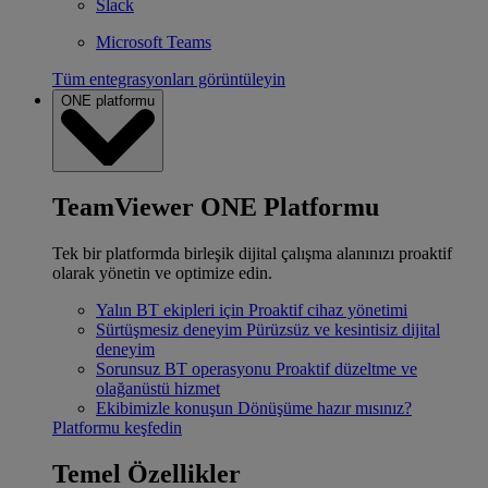
Slack
Microsoft Teams
Tüm entegrasyonları görüntüleyin
ONE platformu
TeamViewer ONE Platformu
Tek bir platformda birleşik dijital çalışma alanınızı proaktif
olarak yönetin ve optimize edin.
Yalın BT ekipleri için
Proaktif cihaz yönetimi
Sürtüşmesiz deneyim
Pürüzsüz ve kesintisiz dijital
deneyim
Sorunsuz BT operasyonu
Proaktif düzeltme ve
olağanüstü hizmet
Ekibimizle konuşun
Dönüşüme hazır mısınız?
Platformu keşfedin
Temel Özellikler