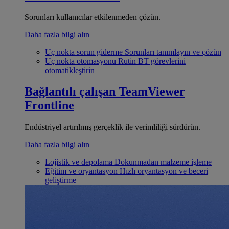
Sorunları kullanıcılar etkilenmeden çözün.
Daha fazla bilgi alın
Uç nokta sorun giderme
Sorunları tanımlayın ve çözün
Uç nokta otomasyonu
Rutin BT görevlerini
otomatikleştirin
Bağlantılı çalışan
TeamViewer
Frontline
Endüstriyel artırılmış gerçeklik ile verimliliği sürdürün.
Daha fazla bilgi alın
Lojistik ve depolama
Dokunmadan malzeme işleme
Eğitim ve oryantasyon
Hızlı oryantasyon ve beceri
geliştirme