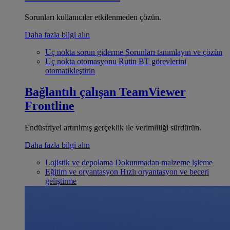
Sorunları kullanıcılar etkilenmeden çözün.
Daha fazla bilgi alın
Uç nokta sorun giderme
Sorunları tanımlayın ve çözün
Uç nokta otomasyonu
Rutin BT görevlerini
otomatikleştirin
Bağlantılı çalışan
TeamViewer
Frontline
Endüstriyel artırılmış gerçeklik ile verimliliği sürdürün.
Daha fazla bilgi alın
Lojistik ve depolama
Dokunmadan malzeme işleme
Eğitim ve oryantasyon
Hızlı oryantasyon ve beceri
geliştirme