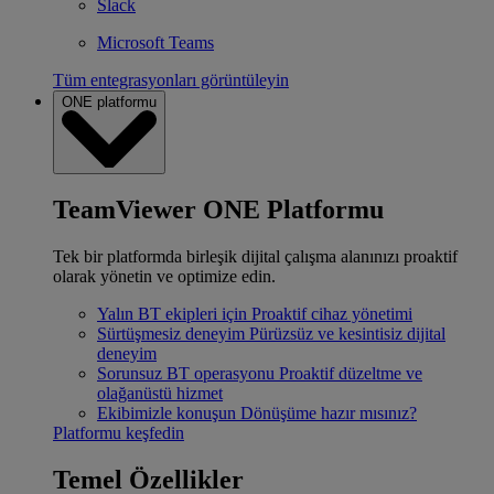
Slack
Microsoft Teams
Tüm entegrasyonları görüntüleyin
ONE platformu
TeamViewer ONE Platformu
Tek bir platformda birleşik dijital çalışma alanınızı proaktif
olarak yönetin ve optimize edin.
Yalın BT ekipleri için
Proaktif cihaz yönetimi
Sürtüşmesiz deneyim
Pürüzsüz ve kesintisiz dijital
deneyim
Sorunsuz BT operasyonu
Proaktif düzeltme ve
olağanüstü hizmet
Ekibimizle konuşun
Dönüşüme hazır mısınız?
Platformu keşfedin
Temel Özellikler