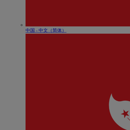
中国 - 中⽂（简体）