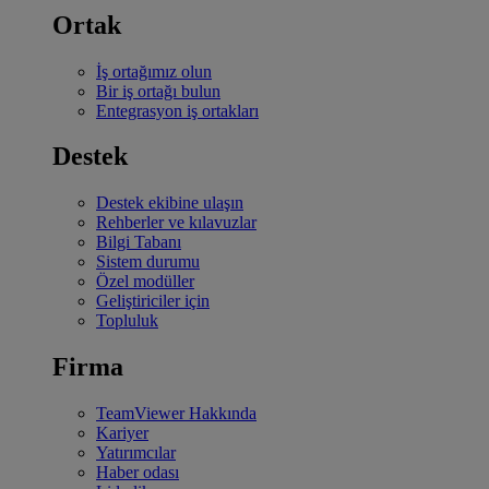
Ortak
İş ortağımız olun
Bir iş ortağı bulun
Entegrasyon iş ortakları
Destek
Destek ekibine ulaşın
Rehberler ve kılavuzlar
Bilgi Tabanı
Sistem durumu
Özel modüller
Geliştiriciler için
Topluluk
Firma
TeamViewer Hakkında
Kariyer
Yatırımcılar
Haber odası