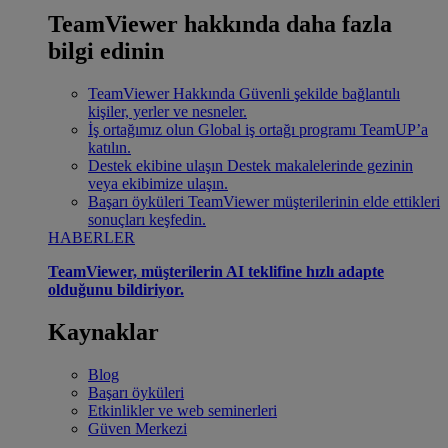
TeamViewer hakkında daha fazla
bilgi edinin
TeamViewer Hakkında
Güvenli şekilde bağlantılı
kişiler, yerler ve nesneler.
İş ortağımız olun
Global iş ortağı programı TeamUP’a
katılın.
Destek ekibine ulaşın
Destek makalelerinde gezinin
veya ekibimize ulaşın.
Başarı öyküleri
TeamViewer müşterilerinin elde ettikleri
sonuçları keşfedin.
HABERLER
TeamViewer, müşterilerin AI teklifine hızlı adapte
olduğunu bildiriyor.
Kaynaklar
Blog
Başarı öyküleri
Etkinlikler ve web seminerleri
Güven Merkezi