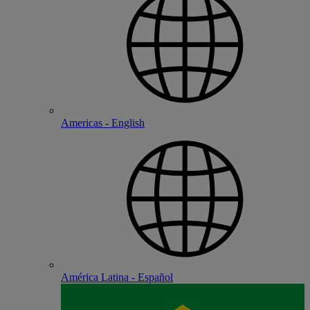
Americas - English
América Latina - Español