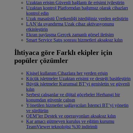
Uzaktan erişim
Güvenli bağlantı ile erişimi iyileştirin
Uzaktan kontrol
Platformdan bağımsız olarak cihazları
kontrol edin
Uzak masaüstü
Üretkenliği istediğiniz yerden geliştirin
LAN’da uyandırma
Uzak cihaz aktivasyonunu
etkinleştirin
Ekran paylaşma
Gerçek zamanlı görsel iletişim
Smart Service
Satış sonrası hizmetleri aksaksız kılın
İhtiyaca göre
Farklı ekipler için
popüler çözümler
Kişisel kullanım
Cihazlara her yerden erişin
Küçük işletmeler
Uzaktan erişimi ve desteği basitleştirin
Büyük işletmeler
Kurumsal BT’yi genişletin ve güvenli
kılın
Serbest çalışanlar ve dijital göçebeler
Herhangi bir
konumdan güvenle çalışın
Yönetilen hizmetler sağlayıcıları
İstemci BT’yi yönetin
ve sürdürün
OEM’ler
Destek ve operasyonları aksaksız kılın
Kar amacı gütmeyen kuruluş ve eğitim kurumu
TeamViewer teknolojisi %30 indirimli