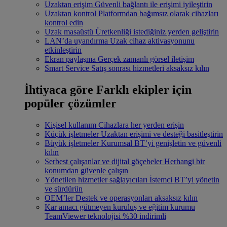
Uzaktan erişim
Güvenli bağlantı ile erişimi iyileştirin
Uzaktan kontrol
Platformdan bağımsız olarak cihazları
kontrol edin
Uzak masaüstü
Üretkenliği istediğiniz yerden geliştirin
LAN’da uyandırma
Uzak cihaz aktivasyonunu
etkinleştirin
Ekran paylaşma
Gerçek zamanlı görsel iletişim
Smart Service
Satış sonrası hizmetleri aksaksız kılın
İhtiyaca göre
Farklı ekipler için
popüler çözümler
Kişisel kullanım
Cihazlara her yerden erişin
Küçük işletmeler
Uzaktan erişimi ve desteği basitleştirin
Büyük işletmeler
Kurumsal BT’yi genişletin ve güvenli
kılın
Serbest çalışanlar ve dijital göçebeler
Herhangi bir
konumdan güvenle çalışın
Yönetilen hizmetler sağlayıcıları
İstemci BT’yi yönetin
ve sürdürün
OEM’ler
Destek ve operasyonları aksaksız kılın
Kar amacı gütmeyen kuruluş ve eğitim kurumu
TeamViewer teknolojisi %30 indirimli