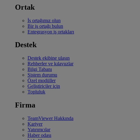
Ortak
İş ortağımız olun
Bir iş ortağı bulun
Entegrasyon iş ortakları
Destek
Destek ekibine ulaşın
Rehberler ve kılavuzlar
Bilgi Tabanı
Sistem durumu
Özel modüller
Geliştiriciler için
Topluluk
Firma
TeamViewer Hakkında
Kariyer
Yatırımcılar
Haber odası