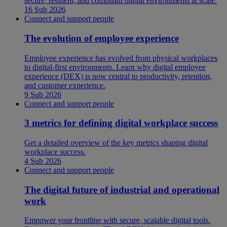
secure, resilient, and compliant digital environments at scale.
16 Şub 2026
Connect and support people
The evolution of employee experience
Employee experience has evolved from physical workplaces
to digital-first environments. Learn why digital employee
experience (DEX) is now central to productivity, retention,
and customer experience.
9 Şub 2026
Connect and support people
3 metrics for defining digital workplace success
Get a detailed overview of the key metrics shaping digital
workplace success.
4 Şub 2026
Connect and support people
The digital future of industrial and operational
work
Empower your frontline with secure, scalable digital tools.