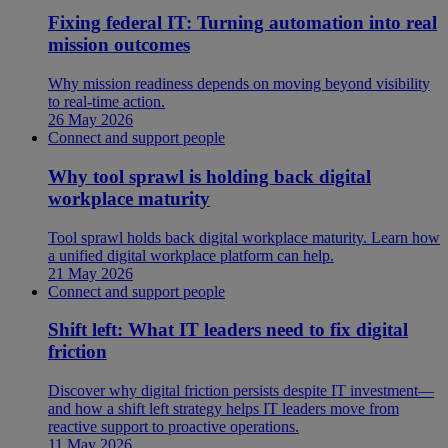
Fixing federal IT: Turning automation into real
mission outcomes
Why mission readiness depends on moving beyond visibility
to real-time action.
26 May 2026
Connect and support people
Why tool sprawl is holding back digital
workplace maturity
Tool sprawl holds back digital workplace maturity. Learn how
a unified digital workplace platform can help.
21 May 2026
Connect and support people
Shift left: What IT leaders need to fix digital
friction
Discover why digital friction persists despite IT investment—
and how a shift left strategy helps IT leaders move from
reactive support to proactive operations.
11 May 2026