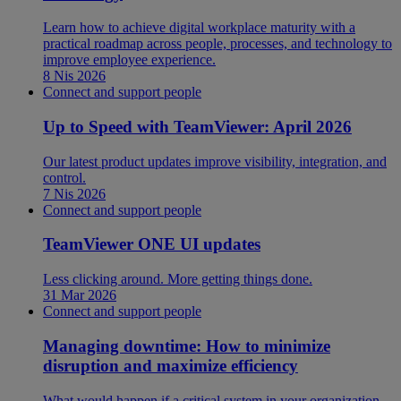
Learn how to achieve digital workplace maturity with a
practical roadmap across people, processes, and technology to
improve employee experience.
8 Nis 2026
Connect and support people
Up to Speed with TeamViewer: April 2026
Our latest product updates improve visibility, integration, and
control.
7 Nis 2026
Connect and support people
TeamViewer ONE UI updates
Less clicking around. More getting things done.
31 Mar 2026
Connect and support people
Managing downtime: How to minimize
disruption and maximize efficiency
What would happen if a critical system in your organization