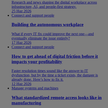
Research and news shaping the digital workplace across
infrastructure, AI, and people-first strategy.
25 Haz 2026
Connect and support people
Building the autonomous workplace
What if every IT fix could improve the next one—and
eventually eliminate the issue entirely?
17 Haz 2026
Connect and support people
How to get ahead of digital friction before it
impacts your profitability
Faster resolution times sound like the answer to IT
dysfunction, but by the time a ticket exists, the damage is
already done. Here’s how to fix it.
12 Haz 2026
Manage systems and machines
What standardized remote access looks like in
manufacturing