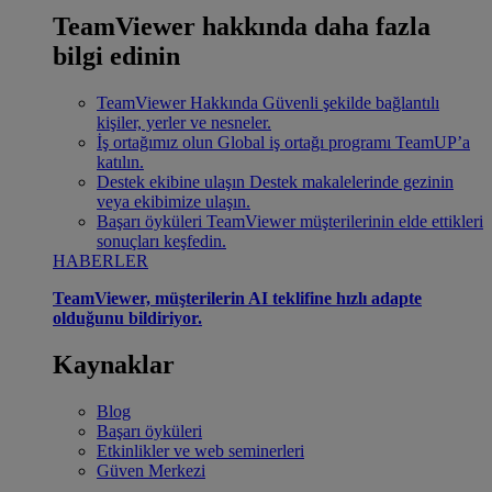
TeamViewer hakkında daha fazla
bilgi edinin
TeamViewer Hakkında
Güvenli şekilde bağlantılı
kişiler, yerler ve nesneler.
İş ortağımız olun
Global iş ortağı programı TeamUP’a
katılın.
Destek ekibine ulaşın
Destek makalelerinde gezinin
veya ekibimize ulaşın.
Başarı öyküleri
TeamViewer müşterilerinin elde ettikleri
sonuçları keşfedin.
HABERLER
TeamViewer, müşterilerin AI teklifine hızlı adapte
olduğunu bildiriyor.
Kaynaklar
Blog
Başarı öyküleri
Etkinlikler ve web seminerleri
Güven Merkezi