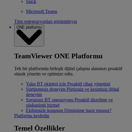
Slack
Microsoft Teams
Tüm entegrasyonları görüntüleyin
ONE platformu
TeamViewer ONE Platformu
Tek bir platformda birleşik dijital çalışma alanınızı proaktif
olarak yönetin ve optimize edin.
Yalın BT ekipleri için
Proaktif cihaz yönetimi
Sürtüşmesiz deneyim
Pürüzsüz ve kesintisiz dijital
deneyim
Sorunsuz BT operasyonu
Proaktif düzeltme ve
olağanüstü hizmet
Ekibimizle konuşun
Dönüşüme hazır mısınız?
Platformu keşfedin
Temel Özellikler