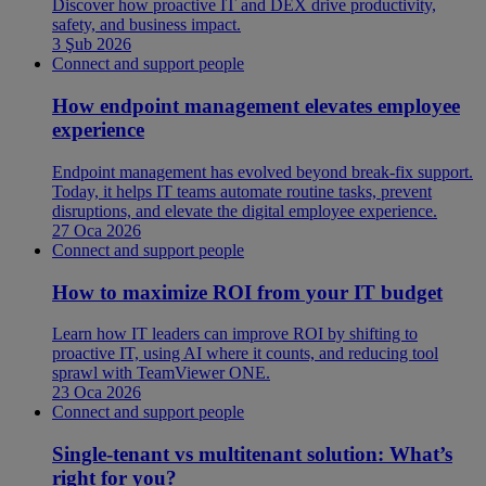
Discover how proactive IT and DEX drive productivity,
safety, and business impact.
3 Şub 2026
Connect and support people
How endpoint management elevates employee
experience
Endpoint management has evolved beyond break-fix support.
Today, it helps IT teams automate routine tasks, prevent
disruptions, and elevate the digital employee experience.
27 Oca 2026
Connect and support people
How to maximize ROI from your IT budget
Learn how IT leaders can improve ROI by shifting to
proactive IT, using AI where it counts, and reducing tool
sprawl with TeamViewer ONE.
23 Oca 2026
Connect and support people
Single-tenant vs multitenant solution: What’s
right for you?