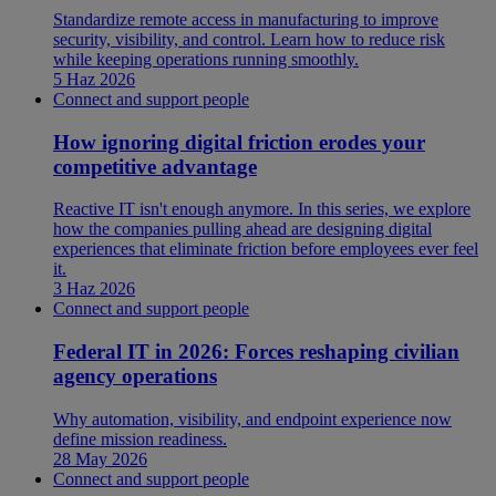
Standardize remote access in manufacturing to improve
security, visibility, and control. Learn how to reduce risk
while keeping operations running smoothly.
5 Haz 2026
Connect and support people
How ignoring digital friction erodes your
competitive advantage
Reactive IT isn't enough anymore. In this series, we explore
how the companies pulling ahead are designing digital
experiences that eliminate friction before employees ever feel
it.
3 Haz 2026
Connect and support people
Federal IT in 2026: Forces reshaping civilian
agency operations
Why automation, visibility, and endpoint experience now
define mission readiness.
28 May 2026
Connect and support people