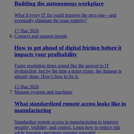
Building the autonomous workplace
What if every IT fix could improve the next one—and
eventually eliminate the issue entirely?
17 Haz 2026
Connect and support people
How to get ahead of digital friction before it
impacts your profitability
Faster resolution times sound like the answer to IT
dysfunction, but by the time a ticket exists, the damage is
already done. Here’s how to fix it.
12 Haz 2026
Manage systems and machines
What standardized remote access looks like in
manufacturing
Standardize remote access in manufacturing to improve
security, visibility, and control. Learn how to reduce risk
while keeping operations running smoothly.