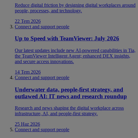
Reduce digital friction by designing digital workplaces around
people, processes, and technology.
22 Tem 2026
Connect and support people
Up to Speed with TeamViewer: July 2026
Our latest updates include new AI-powered capabilities in Tia,
the TeamViewer Intelligent Agent; enhanced DEX insights,
and secure access innovations.
14 Tem 2026
Connect and support people
Underwater data, people-first strategy, and
outlawed AI: IT news and research roundup
Research and news shaping the digital workplace across
infrastructure, AI, and people-first strategy.
25 Haz 2026
Connect and support people