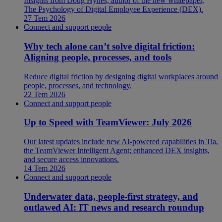
Insights from Doug Hynes, author of the new whitepaper,
The Psychology of Digital Employee Experience (DEX).
27 Tem 2026
Connect and support people
Why tech alone can’t solve digital friction:
Aligning people, processes, and tools
Reduce digital friction by designing digital workplaces around
people, processes, and technology.
22 Tem 2026
Connect and support people
Up to Speed with TeamViewer: July 2026
Our latest updates include new AI-powered capabilities in Tia,
the TeamViewer Intelligent Agent; enhanced DEX insights,
and secure access innovations.
14 Tem 2026
Connect and support people
Underwater data, people-first strategy, and
outlawed AI: IT news and research roundup