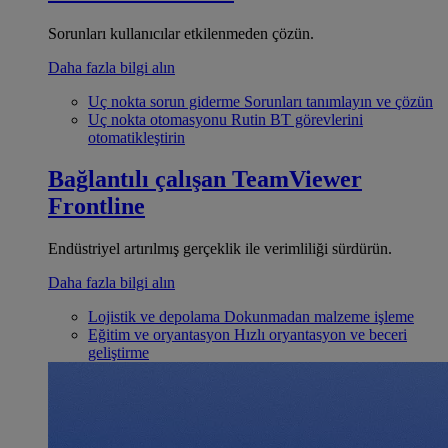
Sorunları kullanıcılar etkilenmeden çözün.
Daha fazla bilgi alın
Uç nokta sorun giderme
Sorunları tanımlayın ve çözün
Uç nokta otomasyonu
Rutin BT görevlerini
otomatikleştirin
Bağlantılı çalışan
TeamViewer
Frontline
Endüstriyel artırılmış gerçeklik ile verimliliği sürdürün.
Daha fazla bilgi alın
Lojistik ve depolama
Dokunmadan malzeme işleme
Eğitim ve oryantasyon
Hızlı oryantasyon ve beceri
geliştirme