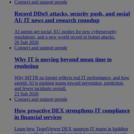
Connect and support people
Record DDoS attacks, security push, and social
AI: IT news and research roundup
AI agents get social, EU pushes for new cybersecurity
regulations, and a new world record in botnet attacks.
26 Şub 2026
Connect and support people
Why IT is moving beyond mean time to
resolution
Why MTTR no longer reflects real IT performance, and how
agentic AI is pushing teams toward prevention, prediction,
and fewer incidents overall.
23 Şub 2026
Connect and support people
How proactive DEX strengthens IT compliance
in financial services
Learn how TeamViewer DEX supports IT teams in building