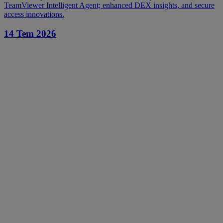
TeamViewer Intelligent Agent; enhanced DEX insights, and secure
access innovations.
14 Tem 2026