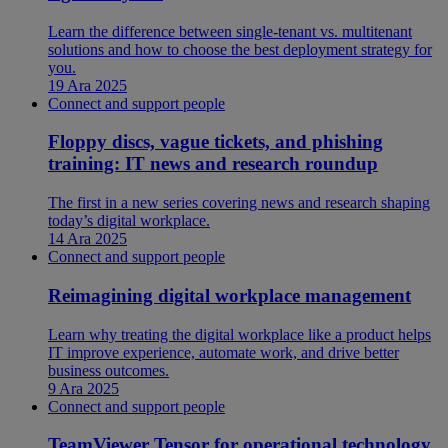
Learn the difference between single-tenant vs. multitenant
solutions and how to choose the best deployment strategy for
you.
19 Ara 2025
Connect and support people
Floppy discs, vague tickets, and phishing
training: IT news and research roundup
The first in a new series covering news and research shaping
today’s digital workplace.
14 Ara 2025
Connect and support people
Reimagining digital workplace management
Learn why treating the digital workplace like a product helps
IT improve experience, automate work, and drive better
business outcomes.
9 Ara 2025
Connect and support people
TeamViewer Tensor for operational technology