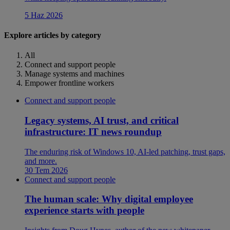
5 Haz 2026
Explore articles by category
All
Connect and support people
Manage systems and machines
Empower frontline workers
Connect and support people
Legacy systems, AI trust, and critical
infrastructure: IT news roundup
The enduring risk of Windows 10, AI-led patching, trust gaps,
and more.
30 Tem 2026
Connect and support people
The human scale: Why digital employee
experience starts with people