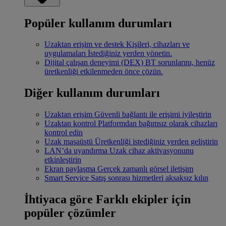
Popüler kullanım durumları
Uzaktan erişim ve destek
Kişileri, cihazları ve
uygulamaları İstediğiniz yerden yönetin.
Dijital çalışan deneyimi (DEX)
BT sorunlarını, henüz
üretkenliği etkilenmeden önce çözün.
Diğer kullanım durumları
Uzaktan erişim
Güvenli bağlantı ile erişimi iyileştirin
Uzaktan kontrol
Platformdan bağımsız olarak cihazları
kontrol edin
Uzak masaüstü
Üretkenliği istediğiniz yerden geliştirin
LAN’da uyandırma
Uzak cihaz aktivasyonunu
etkinleştirin
Ekran paylaşma
Gerçek zamanlı görsel iletişim
Smart Service
Satış sonrası hizmetleri aksaksız kılın
İhtiyaca göre
Farklı ekipler için
popüler çözümler