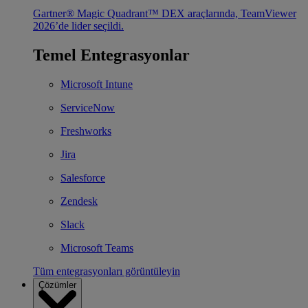
Gartner® Magic Quadrant™ DEX araçlarında, TeamViewer
2026’de lider seçildi.
Temel Entegrasyonlar
Microsoft Intune
ServiceNow
Freshworks
Jira
Salesforce
Zendesk
Slack
Microsoft Teams
Tüm entegrasyonları görüntüleyin
Çözümler