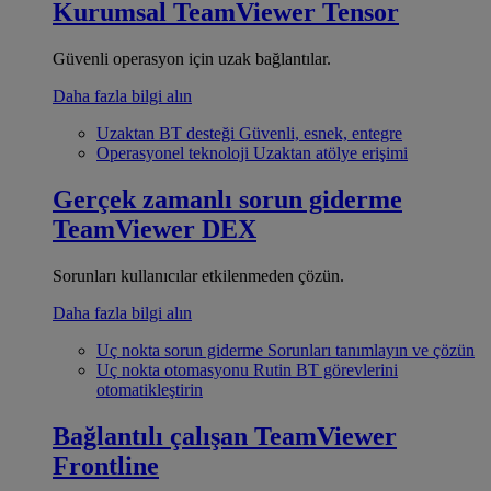
Kurumsal
TeamViewer Tensor
Güvenli operasyon için uzak bağlantılar.
Daha fazla bilgi alın
Uzaktan BT desteği
Güvenli, esnek, entegre
Operasyonel teknoloji
Uzaktan atölye erişimi
Gerçek zamanlı sorun giderme
TeamViewer DEX
Sorunları kullanıcılar etkilenmeden çözün.
Daha fazla bilgi alın
Uç nokta sorun giderme
Sorunları tanımlayın ve çözün
Uç nokta otomasyonu
Rutin BT görevlerini
otomatikleştirin
Bağlantılı çalışan
TeamViewer
Frontline