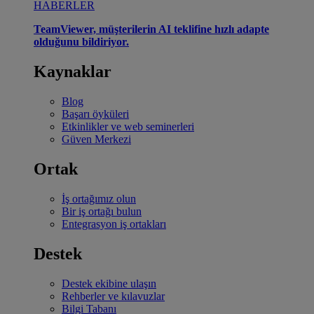
HABERLER
TeamViewer, müşterilerin AI teklifine hızlı adapte
olduğunu bildiriyor.
Kaynaklar
Blog
Başarı öyküleri
Etkinlikler ve web seminerleri
Güven Merkezi
Ortak
İş ortağımız olun
Bir iş ortağı bulun
Entegrasyon iş ortakları
Destek
Destek ekibine ulaşın
Rehberler ve kılavuzlar
Bilgi Tabanı