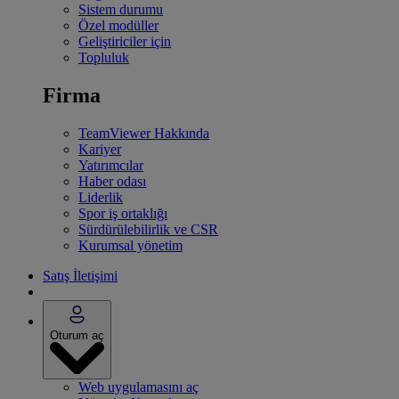
Sistem durumu
Özel modüller
Geliştiriciler için
Topluluk
Firma
TeamViewer Hakkında
Kariyer
Yatırımcılar
Haber odası
Liderlik
Spor iş ortaklığı
Sürdürülebilirlik ve CSR
Kurumsal yönetim
Satış İletişimi
Oturum aç
Web uygulamasını aç