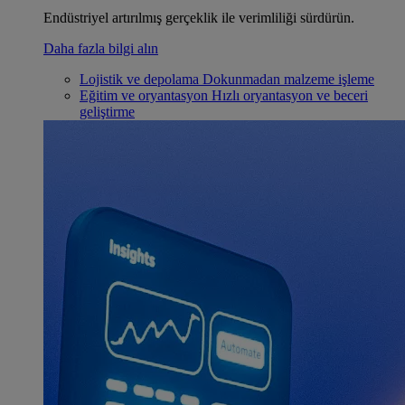
Endüstriyel artırılmış gerçeklik ile verimliliği sürdürün.
Daha fazla bilgi alın
Lojistik ve depolama
Dokunmadan malzeme işleme
Eğitim ve oryantasyon
Hızlı oryantasyon ve beceri
geliştirme