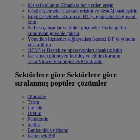
Kişisel kullanım
Cihazlara her yerden erişin
Küçük işletmeler
Uzaktan erişimi ve desteği basitleştirin
Büyük işletmeler
Kurumsal BT’yi genişletin ve güvenli
kılın
Serbest çalışanlar ve dijital göçebeler
Herhangi bir
konumdan güvenle çalışın
Yönetilen hizmetler sağlayıcıları
İstemci BT’yi yönetin
ve sürdürün
OEM’ler
Destek ve operasyonları aksaksız kılın
Kar amacı gütmeyen kuruluş ve eğitim kurumu
TeamViewer teknolojisi %30 indirimli
Sektörlere göre
Sektörlere göre
sıralanmış popüler çözümler
Otomotiv
Tarım
Lojistik
Üretim
Perakende
Sağlık
Bankacılık ve finans
Kamu sektörü