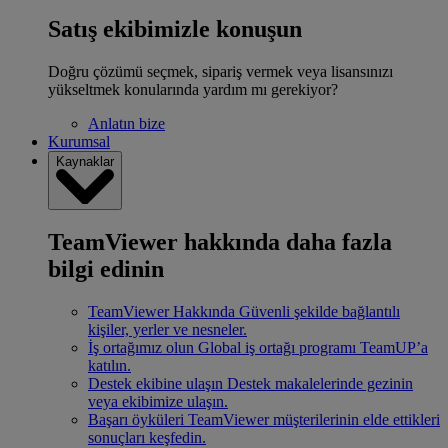
Satış ekibimizle konuşun
Doğru çözümü seçmek, sipariş vermek veya lisansınızı
yükseltmek konularında yardım mı gerekiyor?
Anlatın bize
Kurumsal
Kaynaklar
TeamViewer hakkında daha fazla
bilgi edinin
TeamViewer Hakkında
Güvenli şekilde bağlantılı
kişiler, yerler ve nesneler.
İş ortağımız olun
Global iş ortağı programı TeamUP’a
katılın.
Destek ekibine ulaşın
Destek makalelerinde gezinin
veya ekibimize ulaşın.
Başarı öyküleri
TeamViewer müşterilerinin elde ettikleri
sonuçları keşfedin.