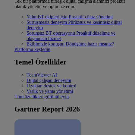
Tek bir platformda birleşik dijital çalışma alanınızı proaktif
olarak yönetin ve optimize edin.
Yalın BT ekipleri için
Proaktif cihaz yönetimi
Sürtüşmesiz deneyim
Pürüzsüz ve kesintisiz dijital
deneyim
Sorunsuz BT operasyonu
Proaktif düzeltme ve
olağanüstü hizmet
Ekibimizle konuşun
Dönüşüme hazır mısınız?
Platformu keşfedin
Temel Özellikler
TeamViewer AI
Dijital çalışan deneyimi
Uzaktan destek ve kontrol
Varlık ve yama yönetimi
Tüm özellikleri görüntüleyin
Gartner Report 2026