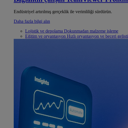
Endüstriyel artırılmış gerçeklik ile verimliliği sürdürün.
Daha fazla bilgi alın
Lojistik ve depolama
Dokunmadan malzeme işleme
Eğitim ve oryantasyon
Hızlı oryantasyon ve beceri gelişt