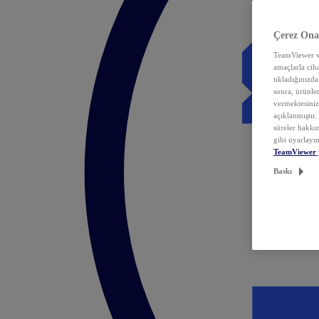
Çerez Ona
TeamViewer ve
amaçlarla ciha
tıkladığınızda
sonra, ürünle
vermektesiniz.
açıklanmıştır
süreler hakkın
gibi uyarlayın
TeamViewer 
Baskı