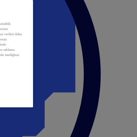
analitik
erine
ız verileri daha
 onay
inde
rez saklama
nde istediğiniz