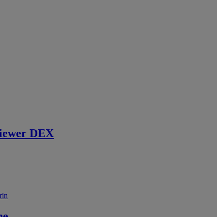
iewer DEX
rin
ne