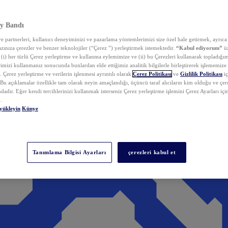
y Bandı
 partnerleri, kullanıcı deneyiminizi ve pazarlama yöntemlerimizi size özel hale getirmek, ayrıca 
zınıza çerezler ve benzer teknolojiler (“Çerez ”) yerleştirmek istemektedir.
“Kabul ediyorum”
üz
 (i) her türlü Çerez yerleştirme ve kullanma eylemimize ve (ii) bu Çerezleri kullanarak topladığım
rimizi kullanmanız sonucunda bunlardan elde ettiğimiz analitik bilgilerle birleştirerek işlememize
 Çerez yerleştirme ve verilerin işlenmesi ayrıntılı olarak
Çerez Politikası
ve
Gizlilik Politikası
iç
. Bu açıklamalar özellikle tam olarak neyin amaçlandığı, üçüncü taraf alıcıların kim olduğu ve çe
dadır. Eğer kendi tercihlerinizi kullanmak isterseniz Çerez yerleştirme işlemini Çerez Ayarları içi
.
yükleyin
Künye
Tanımlama Bilgisi Ayarları
çerezleri kabul et