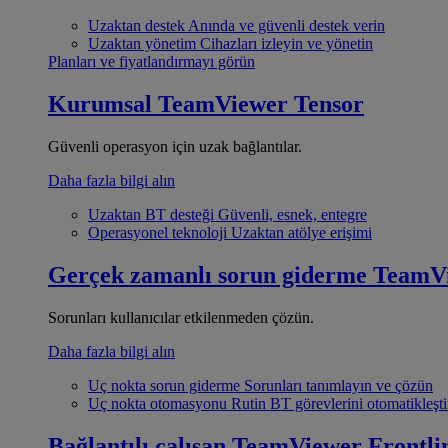
Uzaktan destek
Anında ve güvenli destek verin
Uzaktan yönetim
Cihazları izleyin ve yönetin
Planları ve fiyatlandırmayı görün
Kurumsal
TeamViewer Tensor
Güvenli operasyon için uzak bağlantılar.
Daha fazla bilgi alın
Uzaktan BT desteği
Güvenli, esnek, entegre
Operasyonel teknoloji
Uzaktan atölye erişimi
Gerçek zamanlı sorun giderme
TeamV
Sorunları kullanıcılar etkilenmeden çözün.
Daha fazla bilgi alın
Uç nokta sorun giderme
Sorunları tanımlayın ve çözün
Uç nokta otomasyonu
Rutin BT görevlerini otomatikleşti
Bağlantılı çalışan
TeamViewer Frontli