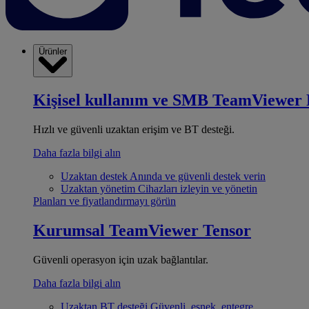
Ürünler
Kişisel kullanım ve SMB
TeamViewer 
Hızlı ve güvenli uzaktan erişim ve BT desteği.
Daha fazla bilgi alın
Uzaktan destek
Anında ve güvenli destek verin
Uzaktan yönetim
Cihazları izleyin ve yönetin
Planları ve fiyatlandırmayı görün
Kurumsal
TeamViewer Tensor
Güvenli operasyon için uzak bağlantılar.
Daha fazla bilgi alın
Uzaktan BT desteği
Güvenli, esnek, entegre