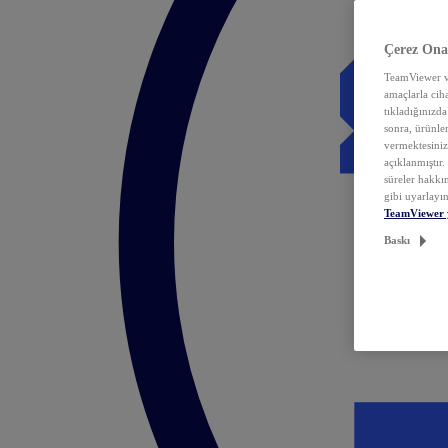
Çerez Ona
TeamViewer ve
amaçlarla ciha
tıkladığınızda
sonra, ürünle
vermektesiniz.
açıklanmıştır
süreler hakkın
gibi uyarlayın
TeamViewer 
Baskı