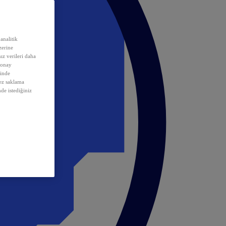
analitik
erine
ız verileri daha
 onay
inde
rez saklama
nde istediğiniz