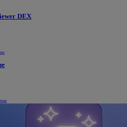
iewer DEX
rin
ne
irme