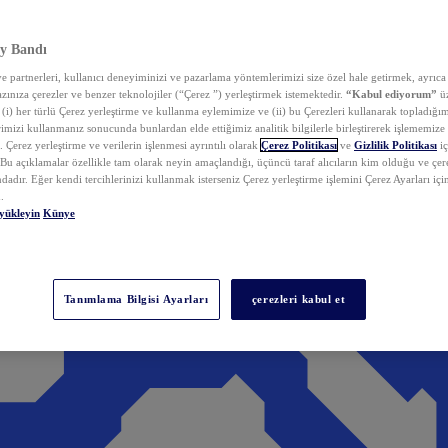
y Bandı
 partnerleri, kullanıcı deneyiminizi ve pazarlama yöntemlerimizi size özel hale getirmek, ayrıca 
zınıza çerezler ve benzer teknolojiler (“Çerez ”) yerleştirmek istemektedir.
“Kabul ediyorum”
üz
 (i) her türlü Çerez yerleştirme ve kullanma eylemimize ve (ii) bu Çerezleri kullanarak topladığım
rimizi kullanmanız sonucunda bunlardan elde ettiğimiz analitik bilgilerle birleştirerek işlememize
 Çerez yerleştirme ve verilerin işlenmesi ayrıntılı olarak
Çerez Politikası
ve
Gizlilik Politikası
iç
. Bu açıklamalar özellikle tam olarak neyin amaçlandığı, üçüncü taraf alıcıların kim olduğu ve çe
dadır. Eğer kendi tercihlerinizi kullanmak isterseniz Çerez yerleştirme işlemini Çerez Ayarları içi
.
yükleyin
Künye
Tanımlama Bilgisi Ayarları
çerezleri kabul et