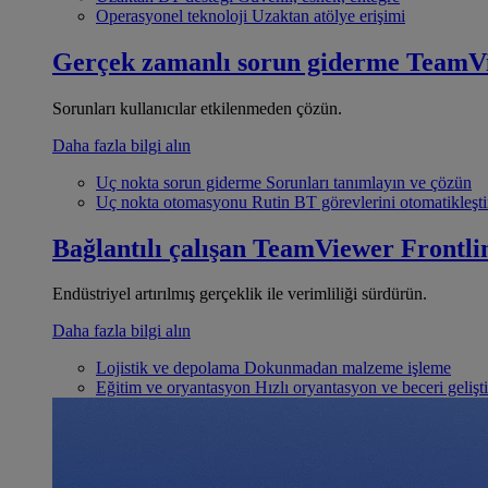
Operasyonel teknoloji
Uzaktan atölye erişimi
Gerçek zamanlı sorun giderme
TeamV
Sorunları kullanıcılar etkilenmeden çözün.
Daha fazla bilgi alın
Uç nokta sorun giderme
Sorunları tanımlayın ve çözün
Uç nokta otomasyonu
Rutin BT görevlerini otomatikleşti
Bağlantılı çalışan
TeamViewer Frontli
Endüstriyel artırılmış gerçeklik ile verimliliği sürdürün.
Daha fazla bilgi alın
Lojistik ve depolama
Dokunmadan malzeme işleme
Eğitim ve oryantasyon
Hızlı oryantasyon ve beceri gelişt