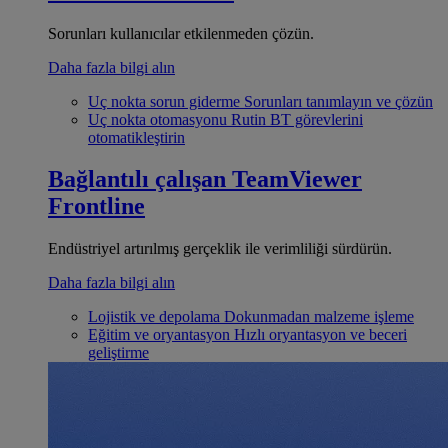
Sorunları kullanıcılar etkilenmeden çözün.
Daha fazla bilgi alın
Uç nokta sorun giderme
Sorunları tanımlayın ve çözün
Uç nokta otomasyonu
Rutin BT görevlerini
otomatikleştirin
Bağlantılı çalışan
TeamViewer
Frontline
Endüstriyel artırılmış gerçeklik ile verimliliği sürdürün.
Daha fazla bilgi alın
Lojistik ve depolama
Dokunmadan malzeme işleme
Eğitim ve oryantasyon
Hızlı oryantasyon ve beceri
geliştirme