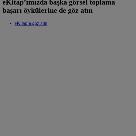
eKitap’ımızda başka görsel toplama
başarı öykülerine de göz atın
eKitap’a göz atın