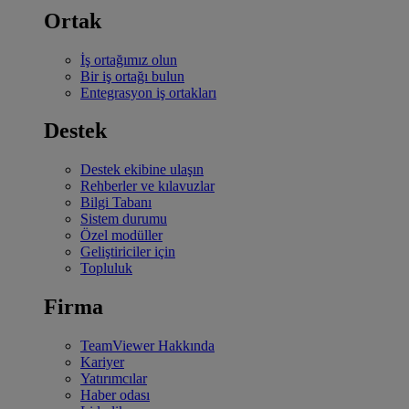
Ortak
İş ortağımız olun
Bir iş ortağı bulun
Entegrasyon iş ortakları
Destek
Destek ekibine ulaşın
Rehberler ve kılavuzlar
Bilgi Tabanı
Sistem durumu
Özel modüller
Geliştiriciler için
Topluluk
Firma
TeamViewer Hakkında
Kariyer
Yatırımcılar
Haber odası