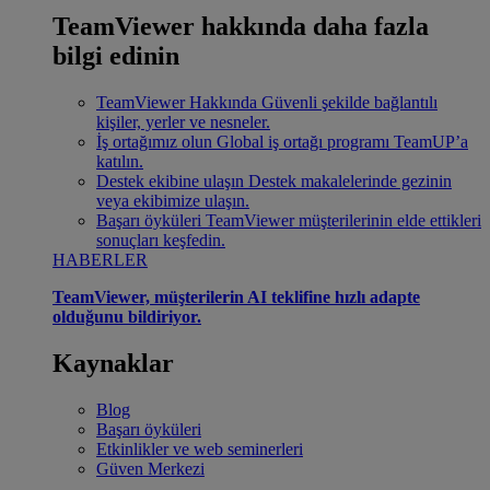
TeamViewer hakkında daha fazla
bilgi edinin
TeamViewer Hakkında
Güvenli şekilde bağlantılı
kişiler, yerler ve nesneler.
İş ortağımız olun
Global iş ortağı programı TeamUP’a
katılın.
Destek ekibine ulaşın
Destek makalelerinde gezinin
veya ekibimize ulaşın.
Başarı öyküleri
TeamViewer müşterilerinin elde ettikleri
sonuçları keşfedin.
HABERLER
TeamViewer, müşterilerin AI teklifine hızlı adapte
olduğunu bildiriyor.
Kaynaklar
Blog
Başarı öyküleri
Etkinlikler ve web seminerleri
Güven Merkezi