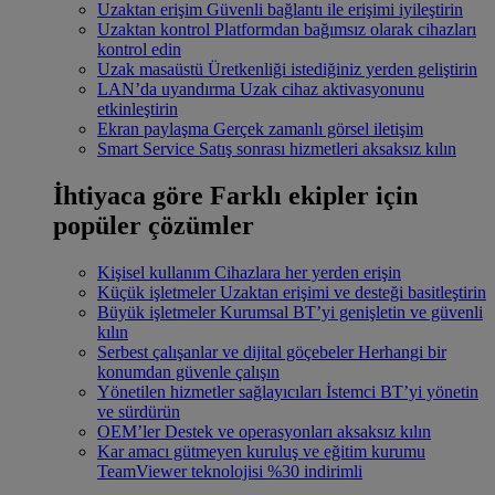
Uzaktan erişim
Güvenli bağlantı ile erişimi iyileştirin
Uzaktan kontrol
Platformdan bağımsız olarak cihazları
kontrol edin
Uzak masaüstü
Üretkenliği istediğiniz yerden geliştirin
LAN’da uyandırma
Uzak cihaz aktivasyonunu
etkinleştirin
Ekran paylaşma
Gerçek zamanlı görsel iletişim
Smart Service
Satış sonrası hizmetleri aksaksız kılın
İhtiyaca göre
Farklı ekipler için
popüler çözümler
Kişisel kullanım
Cihazlara her yerden erişin
Küçük işletmeler
Uzaktan erişimi ve desteği basitleştirin
Büyük işletmeler
Kurumsal BT’yi genişletin ve güvenli
kılın
Serbest çalışanlar ve dijital göçebeler
Herhangi bir
konumdan güvenle çalışın
Yönetilen hizmetler sağlayıcıları
İstemci BT’yi yönetin
ve sürdürün
OEM’ler
Destek ve operasyonları aksaksız kılın
Kar amacı gütmeyen kuruluş ve eğitim kurumu
TeamViewer teknolojisi %30 indirimli