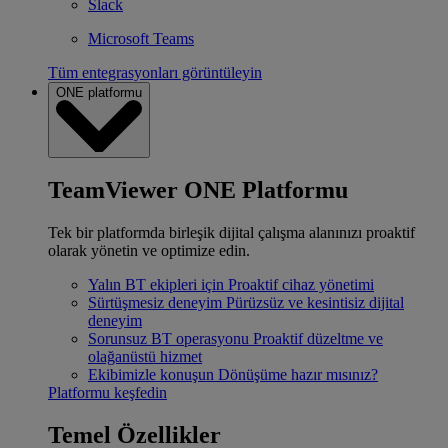
Slack
Microsoft Teams
Tüm entegrasyonları görüntüleyin
ONE platformu
TeamViewer ONE Platformu
Tek bir platformda birleşik dijital çalışma alanınızı proaktif
olarak yönetin ve optimize edin.
Yalın BT ekipleri için
Proaktif cihaz yönetimi
Sürtüşmesiz deneyim
Pürüzsüz ve kesintisiz dijital
deneyim
Sorunsuz BT operasyonu
Proaktif düzeltme ve
olağanüstü hizmet
Ekibimizle konuşun
Dönüşüme hazır mısınız?
Platformu keşfedin
Temel Özellikler