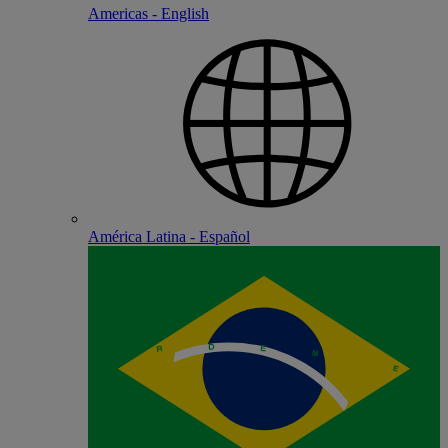
Americas - English
América Latina - Español