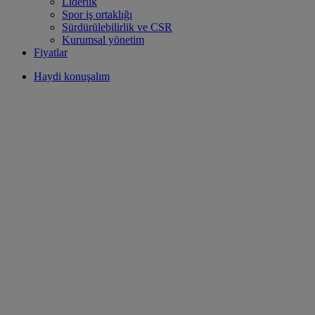
Liderlik
Spor iş ortaklığı
Sürdürülebilirlik ve CSR
Kurumsal yönetim
Fiyatlar
Haydi konuşalım