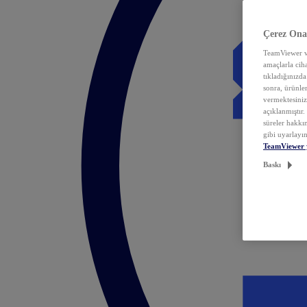
Çerez Ona
TeamViewer ve
amaçlarla ciha
tıkladığınızda
sonra, ürünle
vermektesiniz.
açıklanmıştır
süreler hakkın
gibi uyarlayın
TeamViewer 
Baskı