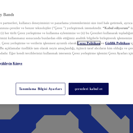
y Bandı
 partnerleri, kullanıcı deneyiminizi ve pazarlama yöntemlerimizi size özel hale getirmek, ayrıca 
zınıza çerezler ve benzer teknolojiler (“Çerez ”) yerleştirmek istemektedir.
“Kabul ediyorum”
üz
 (i) her türlü Çerez yerleştirme ve kullanma eylemimize ve (ii) bu Çerezleri kullanarak topladığım
rimizi kullanmanız sonucunda bunlardan elde ettiğimiz analitik bilgilerle birleştirerek işlememize
 Çerez yerleştirme ve verilerin işlenmesi ayrıntılı olarak
Çerez Politikası
ve
Gizlilik Politikası
iç
. Bu açıklamalar özellikle tam olarak neyin amaçlandığı, üçüncü taraf alıcıların kim olduğu ve çe
dadır. Eğer kendi tercihlerinizi kullanmak isterseniz Çerez yerleştirme işlemini Çerez Ayarları içi
.
yükleyin
Künye
Tanımlama Bilgisi Ayarları
çerezleri kabul et