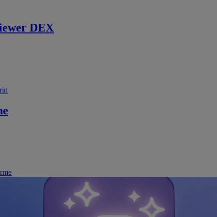
iewer DEX
rin
ne
irme