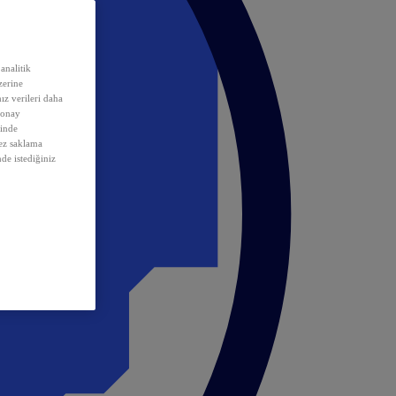
analitik
erine
ız verileri daha
 onay
inde
rez saklama
nde istediğiniz