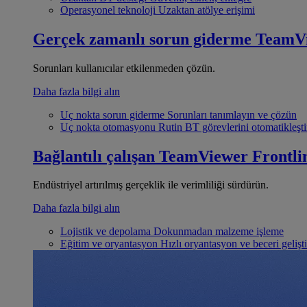
Operasyonel teknoloji
Uzaktan atölye erişimi
Gerçek zamanlı sorun giderme
TeamV
Sorunları kullanıcılar etkilenmeden çözün.
Daha fazla bilgi alın
Uç nokta sorun giderme
Sorunları tanımlayın ve çözün
Uç nokta otomasyonu
Rutin BT görevlerini otomatikleşti
Bağlantılı çalışan
TeamViewer Frontli
Endüstriyel artırılmış gerçeklik ile verimliliği sürdürün.
Daha fazla bilgi alın
Lojistik ve depolama
Dokunmadan malzeme işleme
Eğitim ve oryantasyon
Hızlı oryantasyon ve beceri gelişt