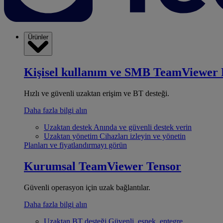
Ürünler
Kişisel kullanım ve SMB
TeamViewer 
Hızlı ve güvenli uzaktan erişim ve BT desteği.
Daha fazla bilgi alın
Uzaktan destek
Anında ve güvenli destek verin
Uzaktan yönetim
Cihazları izleyin ve yönetin
Planları ve fiyatlandırmayı görün
Kurumsal
TeamViewer Tensor
Güvenli operasyon için uzak bağlantılar.
Daha fazla bilgi alın
Uzaktan BT desteği
Güvenli, esnek, entegre