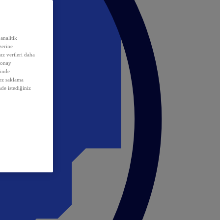
analitik
erine
ız verileri daha
 onay
inde
rez saklama
nde istediğiniz