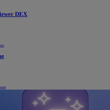
iewer DEX
rin
ne
irme