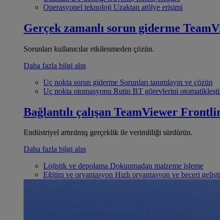
Operasyonel teknoloji
Uzaktan atölye erişimi
Gerçek zamanlı sorun giderme
TeamV
Sorunları kullanıcılar etkilenmeden çözün.
Daha fazla bilgi alın
Uç nokta sorun giderme
Sorunları tanımlayın ve çözün
Uç nokta otomasyonu
Rutin BT görevlerini otomatikleşti
Bağlantılı çalışan
TeamViewer Frontli
Endüstriyel artırılmış gerçeklik ile verimliliği sürdürün.
Daha fazla bilgi alın
Lojistik ve depolama
Dokunmadan malzeme işleme
Eğitim ve oryantasyon
Hızlı oryantasyon ve beceri gelişt