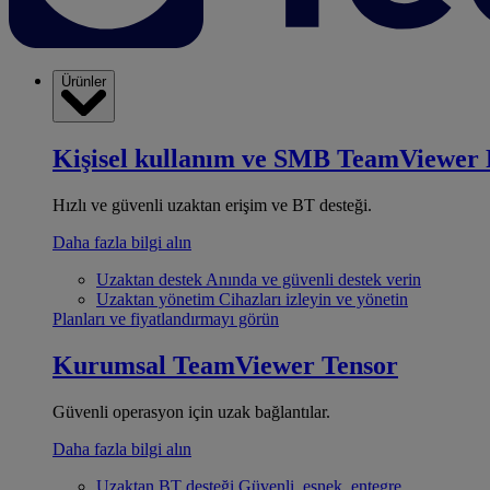
Ürünler
Kişisel kullanım ve SMB
TeamViewer 
Hızlı ve güvenli uzaktan erişim ve BT desteği.
Daha fazla bilgi alın
Uzaktan destek
Anında ve güvenli destek verin
Uzaktan yönetim
Cihazları izleyin ve yönetin
Planları ve fiyatlandırmayı görün
Kurumsal
TeamViewer Tensor
Güvenli operasyon için uzak bağlantılar.
Daha fazla bilgi alın
Uzaktan BT desteği
Güvenli, esnek, entegre