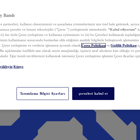
y Bandı
 partnerleri, kullanıcı deneyiminizi ve pazarlama yöntemlerimizi size özel hale getirmek, ayrıca 
zınıza çerezler ve benzer teknolojiler (“Çerez ”) yerleştirmek istemektedir.
“Kabul ediyorum”
üz
 (i) her türlü Çerez yerleştirme ve kullanma eylemimize ve (ii) bu Çerezleri kullanarak topladığım
rimizi kullanmanız sonucunda bunlardan elde ettiğimiz analitik bilgilerle birleştirerek işlememize
 Çerez yerleştirme ve verilerin işlenmesi ayrıntılı olarak
Çerez Politikası
ve
Gizlilik Politikası
iç
. Bu açıklamalar özellikle tam olarak neyin amaçlandığı, üçüncü taraf alıcıların kim olduğu ve çe
dadır. Eğer kendi tercihlerinizi kullanmak isterseniz Çerez yerleştirme işlemini Çerez Ayarları içi
.
yükleyin
Künye
Tanımlama Bilgisi Ayarları
çerezleri kabul et