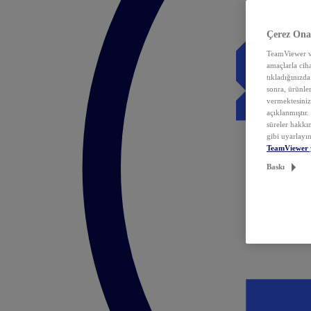
Çerez Ona
TeamViewer ve
amaçlarla ciha
tıkladığınızda
sonra, ürünle
vermektesiniz.
açıklanmıştır
süreler hakkın
gibi uyarlayın
TeamViewer 
Baskı