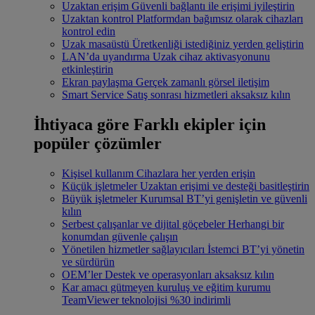
Uzaktan erişim
Güvenli bağlantı ile erişimi iyileştirin
Uzaktan kontrol
Platformdan bağımsız olarak cihazları
kontrol edin
Uzak masaüstü
Üretkenliği istediğiniz yerden geliştirin
LAN’da uyandırma
Uzak cihaz aktivasyonunu
etkinleştirin
Ekran paylaşma
Gerçek zamanlı görsel iletişim
Smart Service
Satış sonrası hizmetleri aksaksız kılın
İhtiyaca göre
Farklı ekipler için
popüler çözümler
Kişisel kullanım
Cihazlara her yerden erişin
Küçük işletmeler
Uzaktan erişimi ve desteği basitleştirin
Büyük işletmeler
Kurumsal BT’yi genişletin ve güvenli
kılın
Serbest çalışanlar ve dijital göçebeler
Herhangi bir
konumdan güvenle çalışın
Yönetilen hizmetler sağlayıcıları
İstemci BT’yi yönetin
ve sürdürün
OEM’ler
Destek ve operasyonları aksaksız kılın
Kar amacı gütmeyen kuruluş ve eğitim kurumu
TeamViewer teknolojisi %30 indirimli