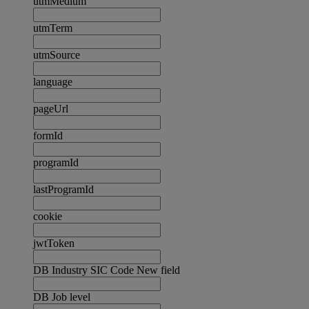
utmMedium
utmTerm
utmSource
language
pageUrl
formId
programId
lastProgramId
cookie
jwtToken
DB Industry SIC Code New field
DB Job level