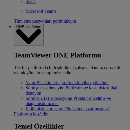
Slack
Microsoft Teams
Tüm entegrasyonları görüntüleyin
ONE platformu
TeamViewer ONE Platformu
Tek bir platformda birleşik dijital çalışma alanınızı proaktif
olarak yönetin ve optimize edin.
Yalın BT ekipleri için
Proaktif cihaz yönetimi
Sürtüşmesiz deneyim
Pürüzsüz ve kesintisiz dijital
deneyim
Sorunsuz BT operasyonu
Proaktif düzeltme ve
olağanüstü hizmet
Ekibimizle konuşun
Dönüşüme hazır mısınız?
Platformu keşfedin
Temel Özellikler