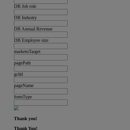
DB Job role
DB Industry
DB Annual Revenue
DB Employee size
marketoTarget
pagePath
gclid
pageName
formType
Thank you!
Thank You!