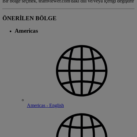
Bir bölge seçmek, teamviewer.com'daki dili ve/veya içeriği değiştirir
ÖNERİLEN BÖLGE
Americas
Americas - English