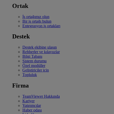
Ortak
İş ortağımız olun
Bir iş ortağı bulun
Entegrasyon iş ortakları
Destek
Destek ekibine ulaşın
Rehberler ve kılavuzlar
Bilgi Tabanı
Sistem durumu
Özel modüller
Geliştiriciler için
Topluluk
Firma
TeamViewer Hakkında
Kariyer
Yatırımcılar
Haber odası