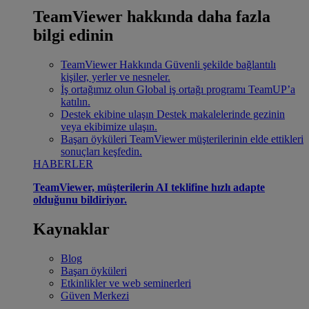
TeamViewer hakkında daha fazla
bilgi edinin
TeamViewer Hakkında
Güvenli şekilde bağlantılı
kişiler, yerler ve nesneler.
İş ortağımız olun
Global iş ortağı programı TeamUP’a
katılın.
Destek ekibine ulaşın
Destek makalelerinde gezinin
veya ekibimize ulaşın.
Başarı öyküleri
TeamViewer müşterilerinin elde ettikleri
sonuçları keşfedin.
HABERLER
TeamViewer, müşterilerin AI teklifine hızlı adapte
olduğunu bildiriyor.
Kaynaklar
Blog
Başarı öyküleri
Etkinlikler ve web seminerleri
Güven Merkezi