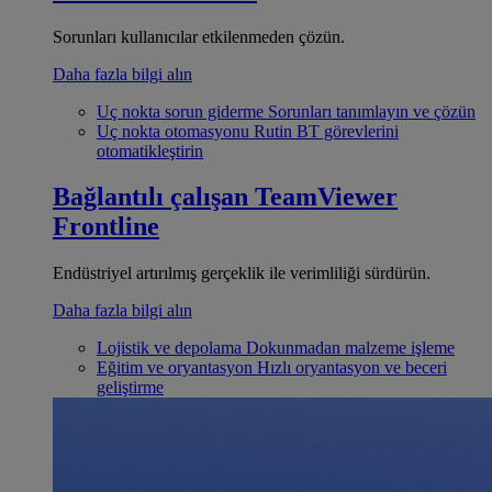
Sorunları kullanıcılar etkilenmeden çözün.
Daha fazla bilgi alın
Uç nokta sorun giderme
Sorunları tanımlayın ve çözün
Uç nokta otomasyonu
Rutin BT görevlerini
otomatikleştirin
Bağlantılı çalışan
TeamViewer
Frontline
Endüstriyel artırılmış gerçeklik ile verimliliği sürdürün.
Daha fazla bilgi alın
Lojistik ve depolama
Dokunmadan malzeme işleme
Eğitim ve oryantasyon
Hızlı oryantasyon ve beceri
geliştirme