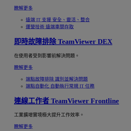
瞭解更多
遠端 IT 支援
安全、靈活、整合
運營技術
遠端車間存取
即時故障排除
TeamViewer DEX
在使用者受到影響前解決問題。
瞭解更多
端點故障排除
識別並解決問題
端點自動化
自動執行常規 IT 任務
連線工作者
TeamViewer Frontline
工業擴增實境極大提升工作效率。
瞭解更多