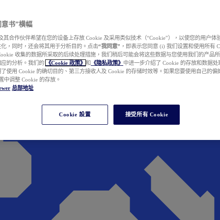
e 同意书”横幅
wer 及其合作伙伴希望在您的设备上存放 Cookie 及采用类似技术（“Cookie”），以使您的用
性化，同时，还会将其用于分析目的。点击
“我同意”
，即表示您同意 (i) 我们设置和使用所有 Cook
Cookie 收集的数据所采取的后续处理措施，我们稍后可能会将这些数据与您使用我们的产品
相应的分析。我们的
《Cookie 政策》
和
《隐私政策》
中进一步介绍了 Cookie 的存放和数据
了使用 Cookie 的确切目的、第三方接收人及 Cookie 的存储时效等。如果您要使用自己的
 设置中调整 Cookie 的存放。
ewer
总部地址
Cookie 設置
接受所有 Cookie