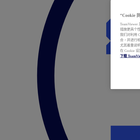
“Cooki
TeamVie
措施更具个
我们对利用 
合，并进行
尤其着重说明
在 Cookie
下载 TeamVi