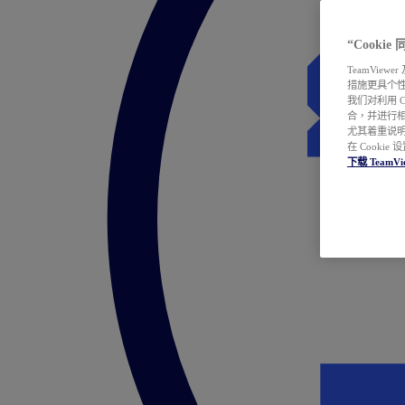
“Cooki
TeamVie
措施更具个
我们对利用 
合，并进行
尤其着重说明
在 Cookie
下载 TeamVi