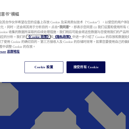
e 同意书”横幅
wer 及其合作伙伴希望在您的设备上存放 Cookie 及采用类似技术（“Cookie”），以使您的用
性化，同时，还会将其用于分析目的。点击
“我同意”
，即表示您同意 (i) 我们设置和使用所有 Cook
Cookie 收集的数据所采取的后续处理措施，我们稍后可能会将这些数据与您使用我们的产品
相应的分析。我们的
《Cookie 政策》
和
《隐私政策》
中进一步介绍了 Cookie 的存放和数据
了使用 Cookie 的确切目的、第三方接收人及 Cookie 的存储时效等。如果您要使用自己的
 设置中调整 Cookie 的存放。
ewer
总部地址
Cookie 設置
接受所有 Cookie