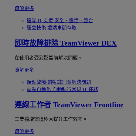
瞭解更多
遠端 IT 支援
安全、靈活、整合
運營技術
遠端車間存取
即時故障排除
TeamViewer DEX
在使用者受到影響前解決問題。
瞭解更多
端點故障排除
識別並解決問題
端點自動化
自動執行常規 IT 任務
連線工作者
TeamViewer Frontline
工業擴增實境極大提升工作效率。
瞭解更多