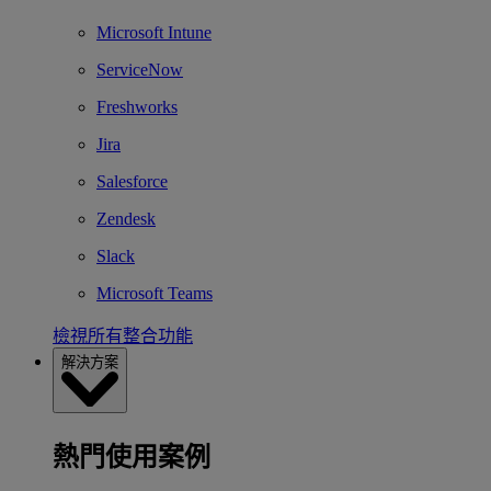
Microsoft Intune
ServiceNow
Freshworks
Jira
Salesforce
Zendesk
Slack
Microsoft Teams
檢視所有整合功能
解決方案
熱門使用案例