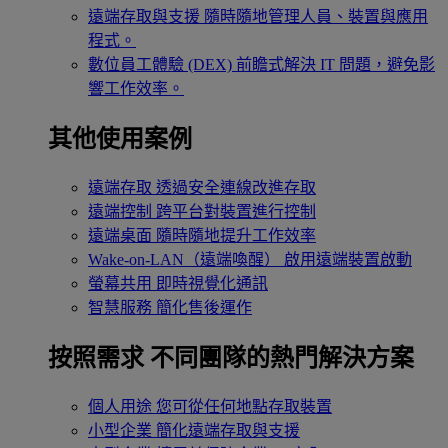
遠端存取與支援
隨時隨地管理人員、裝置與應用
程式。
數位員工體驗 (DEX)
前瞻式解決 IT 問題，避免影
響工作效率。
其他使用案例
遠端存取
透過安全連線改進存取
遠端控制
跨平台對裝置進行控制
遠端桌面
隨時隨地提升工作效率
Wake-on-LAN（遠端喚醒）
啟用遠端裝置啟動
螢幕共用
即時視覺化通訊
智慧服務
簡化售後運作
按照需求
不同團隊的熱門解決方案
個人用途
您可從任何地點存取裝置
小型企業
簡化遠端存取與支援