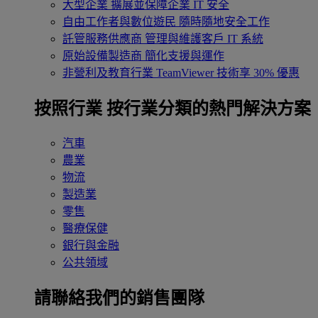
大型企業
擴展並保障企業 IT 安全
自由工作者與數位遊民
隨時隨地安全工作
託管服務供應商
管理與維護客戶 IT 系統
原始設備製造商
簡化支援與運作
非營利及教育行業
TeamViewer 技術享 30% 優惠
按照行業
按行業分類的熱門解決方案
汽車
農業
物流
製造業
零售
醫療保健
銀行與金融
公共領域
請聯絡我們的銷售團隊