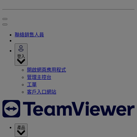
聯絡銷售人員
登入
開啟網頁應用程式
管理主控台
工單
客戶入口網站
產品