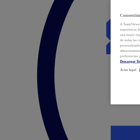
Consentim
A TeamViewer 
experiencia d
una mejor exp
de todas las 
personalizado
almacenamien
preferencias, 
Descargar T
Aviso legal