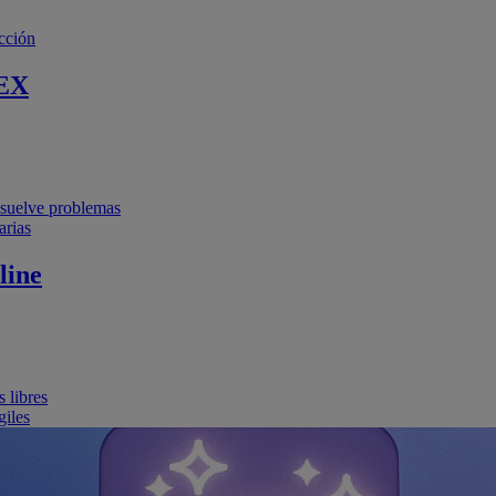
cción
EX
resuelve problemas
arias
line
 libres
giles