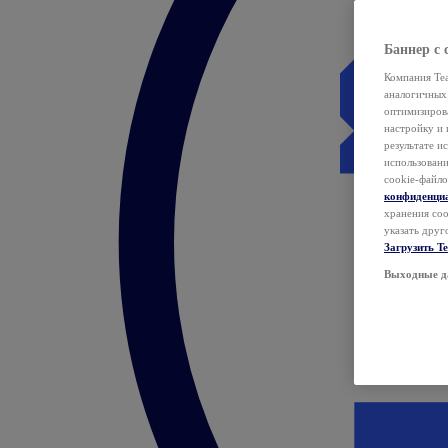
Баннер с 
Компания Tea
аналогичных 
оптимизиров
настройку и 
результате и
использован
cookie-файло
конфиденци
хранения coo
указать друг
Загрузить T
Выходные д