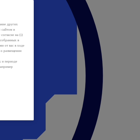
ание других
с сайтом и
 согласие на (i)
 собранных в
и от вас в ходе
 о размещении
х и периоде
например