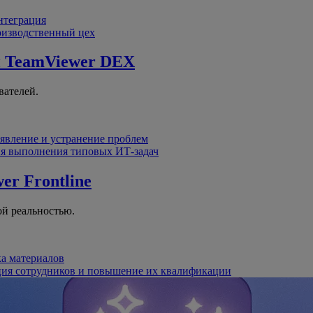
интеграция
оизводственный цех
й
TeamViewer DEX
вателей.
явление и устранение проблем
я выполнения типовых ИТ-задач
er Frontline
й реальностью.
ка материалов
ция сотрудников и повышение их квалификации