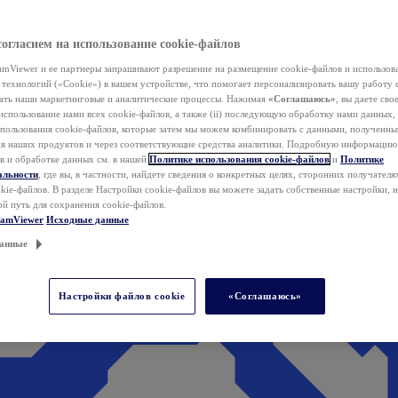
согласием на использование cookie-файлов
mViewer и ее партнеры запрашивают разрешение на размещение cookie-файлов и использов
технологий («Cookie») в вашем устройстве, что помогает персонализировать вашу работу 
ать наши маркетинговые и аналитические процессы. Нажимая
«Соглашаюсь»
, вы даете свое
использование нами всех cookie-файлов, а также (ii) последующую обработку нами данных,
спользования cookie-файлов, которые затем мы можем комбинировать с данными, полученным
ия наших продуктов и через соответствующие средства аналитики. Подробную информацию
в и обработке данных см. в нашей
Политике использования cookie-файлов
и
Политике
альности
, где вы, в частности, найдете сведения о конкретных целях, сторонних получателя
kie-файлов. В разделе Настройки cookie-файлов вы можете задать собственные настройки, 
ой путь для сохранения cookie-файлов.
eamViewer
Исходные данные
анные
Настройки файлов cookie
«Соглашаюсь»