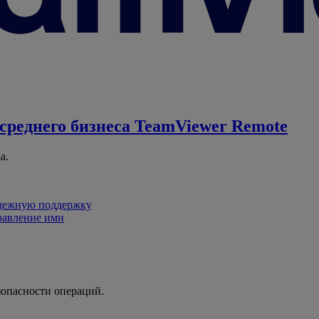
среднего бизнеса
TeamViewer Remote
а.
адежную поддержку
равление ими
зопасности операций.