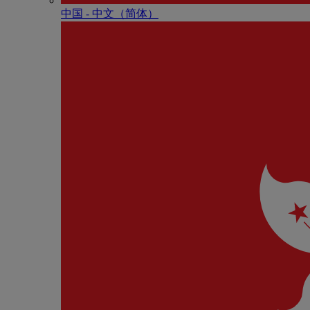
中国 - 中⽂（简体）