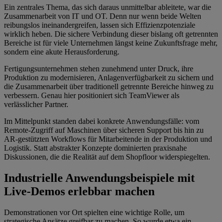
Ein zentrales Thema, das sich daraus unmittelbar ableitete, war die
Zusammenarbeit von IT und OT. Denn nur wenn beide Welten
reibungslos ineinandergreifen, lassen sich Effizienzpotenziale
wirklich heben. Die sichere Verbindung dieser bislang oft getrennten
Bereiche ist für viele Unternehmen längst keine Zukunftsfrage mehr,
sondern eine akute Herausforderung.
Fertigungsunternehmen stehen zunehmend unter Druck, ihre
Produktion zu modernisieren, Anlagenverfügbarkeit zu sichern und
die Zusammenarbeit über traditionell getrennte Bereiche hinweg zu
verbessern. Genau hier positioniert sich TeamViewer als
verlässlicher Partner.
Im Mittelpunkt standen dabei konkrete Anwendungsfälle: vom
Remote-Zugriff auf Maschinen über sicheren Support bis hin zu
AR-gestützten Workflows für Mitarbeitende in der Produktion und
Logistik. Statt abstrakter Konzepte dominierten praxisnahe
Diskussionen, die die Realität auf dem Shopfloor widerspiegelten.
Industrielle Anwendungsbeispiele mit
Live-Demos erlebbar machen
Demonstrationen vor Ort spielten eine wichtige Rolle, um
strategische Ansätze greifbar zu machen. So wurde etwa ein