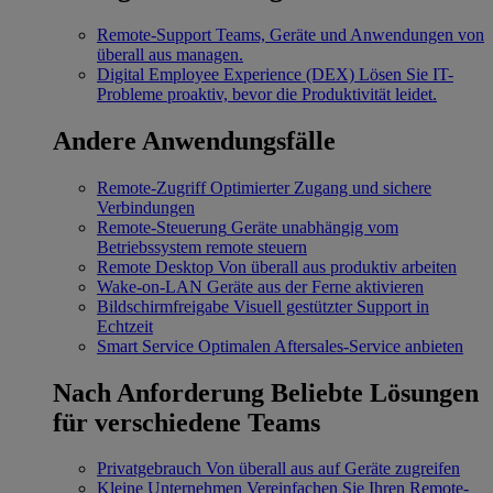
Remote-Support
Teams, Geräte und Anwendungen von
überall aus managen.
Digital Employee Experience (DEX)
Lösen Sie IT-
Probleme proaktiv, bevor die Produktivität leidet.
Andere Anwendungsfälle
Remote-Zugriff
Optimierter Zugang und sichere
Verbindungen
Remote-Steuerung
Geräte unabhängig vom
Betriebssystem remote steuern
Remote Desktop
Von überall aus produktiv arbeiten
Wake-on-LAN
Geräte aus der Ferne aktivieren
Bildschirmfreigabe
Visuell gestützter Support in
Echtzeit
Smart Service
Optimalen Aftersales-Service anbieten
Nach Anforderung
Beliebte Lösungen
für verschiedene Teams
Privatgebrauch
Von überall aus auf Geräte zugreifen
Kleine Unternehmen
Vereinfachen Sie Ihren Remote-