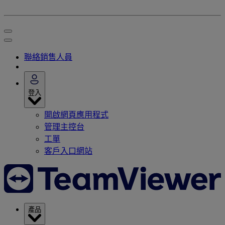
聯絡銷售人員
登入
開啟網頁應用程式
管理主控台
工單
客戶入口網站
產品