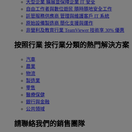
大型企業
擴展並保障企業 IT 安全
自由工作者與數位遊民
隨時隨地安全工作
託管服務供應商
管理與維護客戶 IT 系統
原始設備製造商
簡化支援與運作
非營利及教育行業
TeamViewer 技術享 30% 優惠
按照行業
按行業分類的熱門解決方案
汽車
農業
物流
製造業
零售
醫療保健
銀行與金融
公共領域
請聯絡我們的銷售團隊