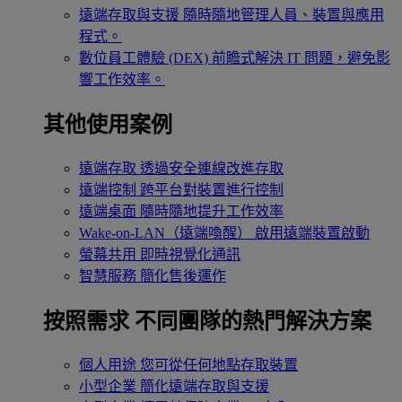
遠端存取與支援
隨時隨地管理人員、裝置與應用
程式。
數位員工體驗 (DEX)
前瞻式解決 IT 問題，避免影
響工作效率。
其他使用案例
遠端存取
透過安全連線改進存取
遠端控制
跨平台對裝置進行控制
遠端桌面
隨時隨地提升工作效率
Wake-on-LAN（遠端喚醒）
啟用遠端裝置啟動
螢幕共用
即時視覺化通訊
智慧服務
簡化售後運作
按照需求
不同團隊的熱門解決方案
個人用途
您可從任何地點存取裝置
小型企業
簡化遠端存取與支援