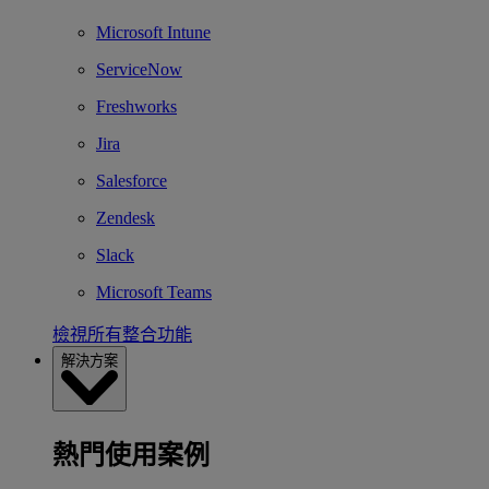
Microsoft Intune
ServiceNow
Freshworks
Jira
Salesforce
Zendesk
Slack
Microsoft Teams
檢視所有整合功能
解決方案
熱門使用案例