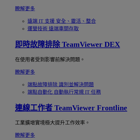
瞭解更多
遠端 IT 支援
安全、靈活、整合
運營技術
遠端車間存取
即時故障排除
TeamViewer DEX
在使用者受到影響前解決問題。
瞭解更多
端點故障排除
識別並解決問題
端點自動化
自動執行常規 IT 任務
連線工作者
TeamViewer Frontline
工業擴增實境極大提升工作效率。
瞭解更多