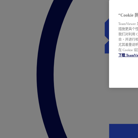
“Cooki
TeamVie
措施更具个
我们对利用 
合，并进行
尤其着重说明
在 Cookie
下载 TeamVi