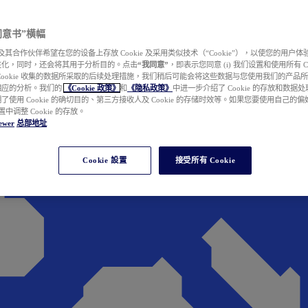
e 同意书”横幅
wer 及其合作伙伴希望在您的设备上存放 Cookie 及采用类似技术（“Cookie”），以使您的用
性化，同时，还会将其用于分析目的。点击
“我同意”
，即表示您同意 (i) 我们设置和使用所有 Cook
Cookie 收集的数据所采取的后续处理措施，我们稍后可能会将这些数据与您使用我们的产品
相应的分析。我们的
《Cookie 政策》
和
《隐私政策》
中进一步介绍了 Cookie 的存放和数据
了使用 Cookie 的确切目的、第三方接收人及 Cookie 的存储时效等。如果您要使用自己的
 设置中调整 Cookie 的存放。
ewer
总部地址
Cookie 設置
接受所有 Cookie