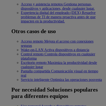
Acceso y asistencia remotos
Gestiona personas,
dispositivos y aplicaciones, desde cualquier lugar.
Experiencia digital del empleado (DEX)
Resuelve
problemas de TI de manera proactiva antes de que
impacten en la productividad.
Otros casos de uso
Acceso remoto
Mejora el acceso con conexiones
seguras
Wake-on-LAN
Activa dispositivos a distancia
Control remoto
Controla dispositivos en cualquier
plataforma
Escritorio remoto
Maximiza la productividad desde
cualquier lugar
Pantalla compartida
Comunicación visual en tiempo
real
Servicio inteligente
Optimiza las operaciones posventa
Por necesidad
Soluciones populares
para diferentes equipos