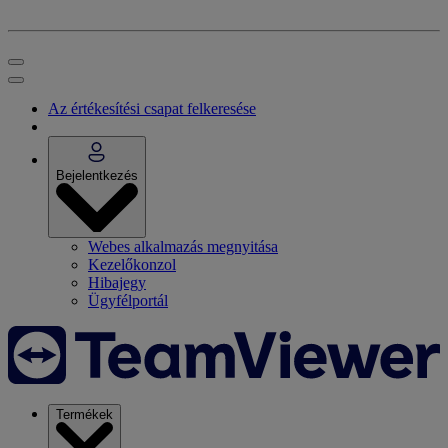
Az értékesítési csapat felkeresése
Bejelentkezés
Webes alkalmazás megnyitása
Kezelőkonzol
Hibajegy
Ügyfélportál
Termékek