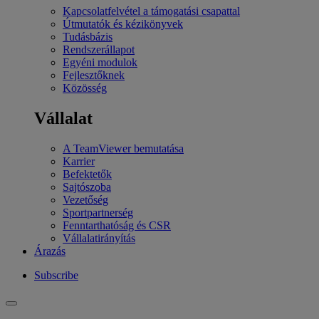
Kapcsolatfelvétel a támogatási csapattal
Útmutatók és kézikönyvek
Tudásbázis
Rendszerállapot
Egyéni modulok
Fejlesztőknek
Közösség
Vállalat
A TeamViewer bemutatása
Karrier
Befektetők
Sajtószoba
Vezetőség
Sportpartnerség
Fenntarthatóság és CSR
Vállalatirányítás
Árazás
Subscribe