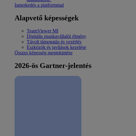
Ismerkedés a platformmal
Alapvető képességek
TeamViewer MI
Digitális munkavállalói élmény
Távoli támogatás és vezérlés
Eszközök és javítások kezelése
Összes képesség megtekintése
2026-ös Gartner-jelentés