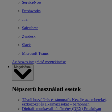
ServiceNow
Freshworks
Jira
Salesforce
Zendesk
Slack
Microsoft Teams
Az összes integráció megtekintése
Megoldások
Népszerű használati esetek
Távoli hozzáférés és támogatás
Kezelje az embereket,
eszközöket és alkalmazásokat – bárhonnan.
Digitális munkavállalói élmény (DEX)
Proaktívan