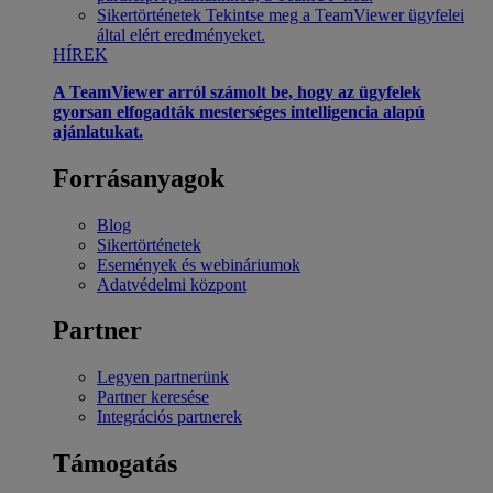
Sikertörténetek
Tekintse meg a TeamViewer ügyfelei
által elért eredményeket.
HÍREK
A TeamViewer arról számolt be, hogy az ügyfelek
gyorsan elfogadták mesterséges intelligencia alapú
ajánlatukat.
Forrásanyagok
Blog
Sikertörténetek
Események és webináriumok
Adatvédelmi központ
Partner
Legyen partnerünk
Partner keresése
Integrációs partnerek
Támogatás