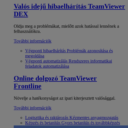
Valós idejű hibaelhárítás
TeamViewer
DEX
Oldja meg a problémákat, mielőtt azok hatással lennének a
felhasználókra.
További információk
Végponti hibaelhárítás
Problémák azonosítása és
megoldása
Végponti automatizálás
Rendszeres informatikai
feladatok automatizálása
Online dolgozó
TeamViewer
Frontline
Növelje a hatékonyságot az ipari kiterjesztett valósággal.
További információk
Logisztika és raktározás
Kézmentes anyagmozgatás
Képzés és betanítás
Gyors betanítás és továbbképzés