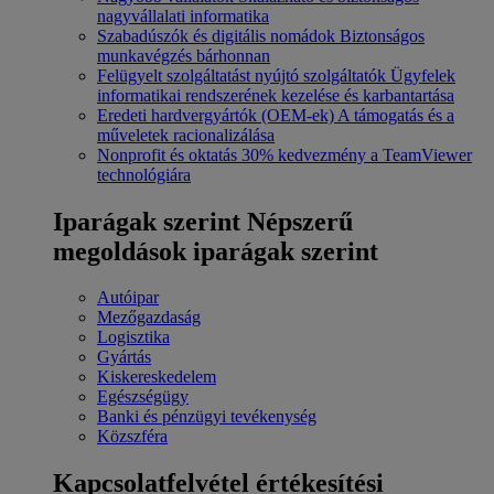
nagyvállalati informatika
Szabadúszók és digitális nomádok
Biztonságos
munkavégzés bárhonnan
Felügyelt szolgáltatást nyújtó szolgáltatók
Ügyfelek
informatikai rendszerének kezelése és karbantartása
Eredeti hardvergyártók (OEM-ek)
A támogatás és a
műveletek racionalizálása
Nonprofit és oktatás
30% kedvezmény a TeamViewer
technológiára
Iparágak szerint
Népszerű
megoldások iparágak szerint
Autóipar
Mezőgazdaság
Logisztika
Gyártás
Kiskereskedelem
Egészségügy
Banki és pénzügyi tevékenység
Közszféra
Kapcsolatfelvétel értékesítési