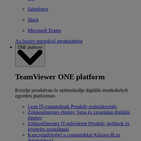
Salesforce
Slack
Microsoft Teams
Az összes integráció megtekintése
ONE platform
TeamViewer ONE platform
Kezelje proaktívan és optimalizálja digitális munkahelyét
egyetlen platformon.
Lean IT-csapatoknak
Proaktív eszközkezelés
Zökkenőmentes élmény
Sima és zavartalan digitális
élmény
Zökkenőmentes IT-műveletek
Proaktív javítások és
kivételes szolgáltatás
Kapcsolatfelvétel a csapatunkkal
Készen áll az
átalakulásra?