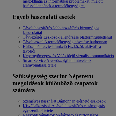
megoldhatja az informatikai problémákat, mielőtt
hatással lennének a termelékenységre.
Egyéb használati esetek
Távoli hozzáférés
Jobb hozzáférés biztonságos
kapcsolattal
Távvezérlés
Eszközök ellenőrzése platformfüggetlenül
Távoli asztal
A termelékenység növelése bárhonnan
Hálózati ébresztési funkció
Eszközök aktiválása
távolról
Képernyőmegosztás
Valós idejű vizuális kommunikáció
Smart Service
A vevőszolgálati műveletek
áramvonalassá tétele
Szükségesség szerint
Népszerű
megoldások különböző csapatok
számára
Személyes használat
Bárhonnan elérhető eszközök
Kisvállalkozások
A távoli hozzáférés és támogatás
egyszerűbbé tétele
Nagyobb vállalatok
Skálázható és biztonságos