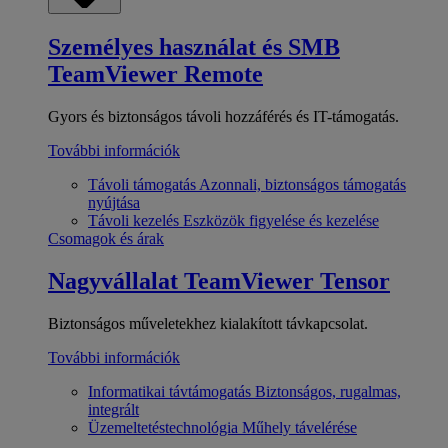
Személyes használat és SMB
TeamViewer Remote
Gyors és biztonságos távoli hozzáférés és IT-támogatás.
További információk
Távoli támogatás
Azonnali, biztonságos támogatás
nyújtása
Távoli kezelés
Eszközök figyelése és kezelése
Csomagok és árak
Nagyvállalat
TeamViewer Tensor
Biztonságos műveletekhez kialakított távkapcsolat.
További információk
Informatikai távtámogatás
Biztonságos, rugalmas,
integrált
Üzemeltetéstechnológia
Műhely távelérése