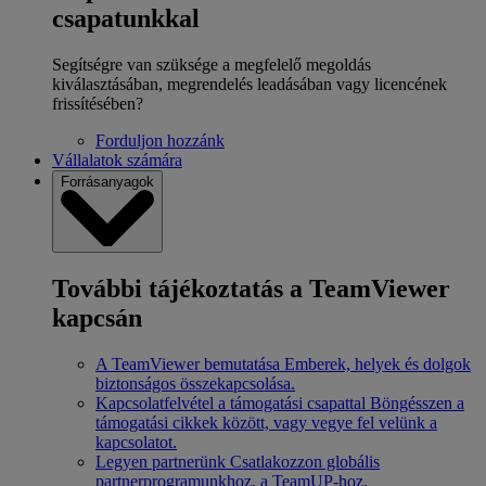
csapatunkkal
Segítségre van szüksége a megfelelő megoldás
kiválasztásában, megrendelés leadásában vagy licencének
frissítésében?
Forduljon hozzánk
Vállalatok számára
Forrásanyagok
További tájékoztatás a TeamViewer
kapcsán
A TeamViewer bemutatása
Emberek, helyek és dolgok
biztonságos összekapcsolása.
Kapcsolatfelvétel a támogatási csapattal
Böngésszen a
támogatási cikkek között, vagy vegye fel velünk a
kapcsolatot.
Legyen partnerünk
Csatlakozzon globális
partnerprogramunkhoz, a TeamUP-hoz.