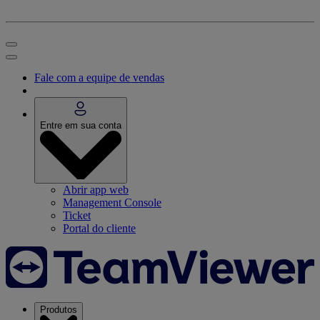
Fale com a equipe de vendas
Entre em sua conta
Abrir app web
Management Console
Ticket
Portal do cliente
Produtos