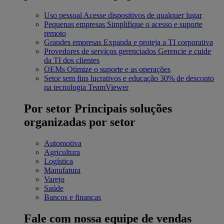
Uso pessoal
Acesse dispositivos de qualquer lugar
Pequenas empresas
Simplifique o acesso e suporte
remoto
Grandes empresas
Expanda e proteja a TI corporativa
Provedores de serviços gerenciados
Gerencie e cuide
da TI dos clientes
OEMs
Otimize o suporte e as operações
Setor sem fins lucrativos e educação
30% de desconto
na tecnologia TeamViewer
Por setor
Principais soluções
organizadas por setor
Automotiva
Agricultura
Logística
Manufatura
Varejo
Saúde
Bancos e finanças
Fale com nossa equipe de vendas