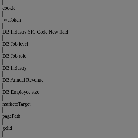
cookie
jwtToken
DB Industry SIC Code New field
DB Job level
DB Job role
DB Industry
DB Annual Revenue
DB Employee size
marketoTarget
pagePath
gclid