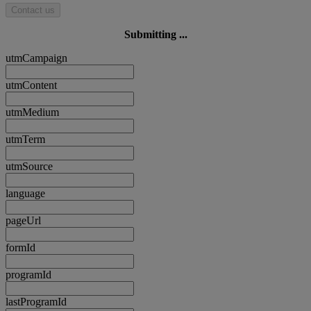
Contact us
Submitting ...
utmCampaign
utmContent
utmMedium
utmTerm
utmSource
language
pageUrl
formId
programId
lastProgramId