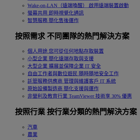
Wake-on-LAN（遠端喚醒）
啟用遠端裝置啟動
螢幕共用
即時視覺化通訊
智慧服務
簡化售後運作
按照需求
不同團隊的熱門解決方案
個人用途
您可從任何地點存取裝置
小型企業
簡化遠端存取與支援
大型企業
擴展並保障企業 IT 安全
自由工作者與數位遊民
隨時隨地安全工作
託管服務供應商
管理與維護客戶 IT 系統
原始設備製造商
簡化支援與運作
非營利及教育行業
TeamViewer 技術享 30% 優惠
按照行業
按行業分類的熱門解決方案
汽車
農業