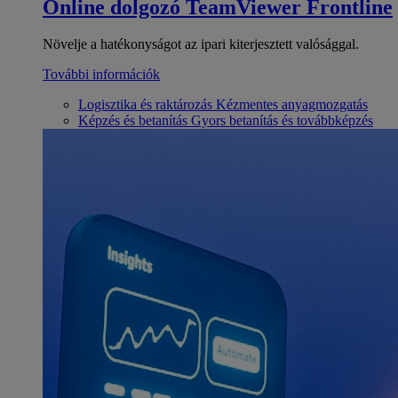
Online dolgozó
TeamViewer Frontline
Növelje a hatékonyságot az ipari kiterjesztett valósággal.
További információk
Logisztika és raktározás
Kézmentes anyagmozgatás
Képzés és betanítás
Gyors betanítás és továbbképzés