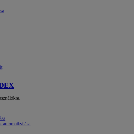
ása
lt
 DEX
asználókra.
ása
k automatizálása