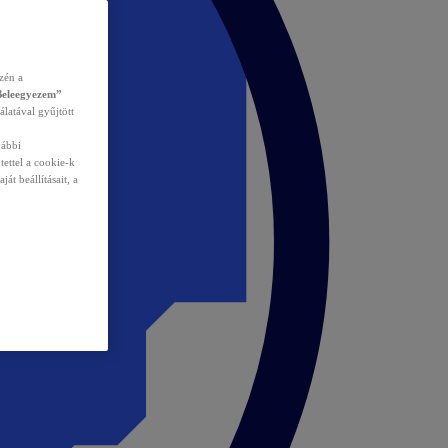
zén a
Beleegyezem”
álatával gyűjtött
vábbi
tettel a cookie-k
át beállításait, a