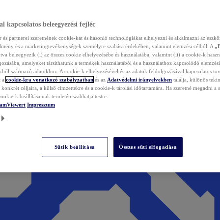
l kapcsolatos beleegyezési fejléc
és partnerei szeretnének cookie-kat és hasonló technológiákat elhelyezni és alkalmazni az eszkö
élmény és a marketingtevékenységek személyre szabása érdekében, valamint elemzési célból. A
„
tva beleegyezik (i) az összes cookie elhelyezésébe és használatába, valamint (ii) a cookie-k haszn
gozásába, amelyeket társíthatunk a termékek használatából és a használathoz kapcsolódó elemzési
ből származó adatokhoz. A cookie-k elhelyezésével és az adatok feldolgozásával kapcsolatos to
t a
cookie-kra vonatkozó szabályzatban
és az
Adatvédelmi irányelvekben
találja, különös tekin
konkrét céljaira, a külső címzettekre és a cookie-k tárolási időtartamára. Ha szeretné megadni a saj
ookie-k beállításainak területén szabhatja testre.
TeamViewert
Impresszum
Sütik beállítása
Összes süti elfogadása