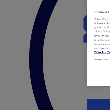
Cookie-kka
A TeamViewer 
felhasználói 
gombra kattin
adatok feldol
tevékenységek
információka
használatának 
cookie-kat a c
Töltse le a 
Impresszum