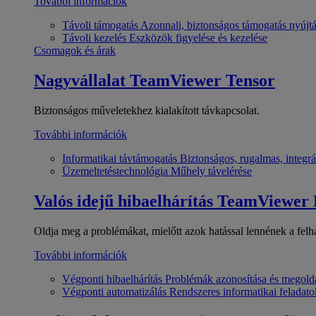
További információk
Távoli támogatás
Azonnali, biztonságos támogatás nyújt
Távoli kezelés
Eszközök figyelése és kezelése
Csomagok és árak
Nagyvállalat
TeamViewer Tensor
Biztonságos műveletekhez kialakított távkapcsolat.
További információk
Informatikai távtámogatás
Biztonságos, rugalmas, integrá
Üzemeltetéstechnológia
Műhely távelérése
Valós idejű hibaelhárítás
TeamViewer
Oldja meg a problémákat, mielőtt azok hatással lennének a felh
További információk
Végponti hibaelhárítás
Problémák azonosítása és megold
Végponti automatizálás
Rendszeres informatikai feladato