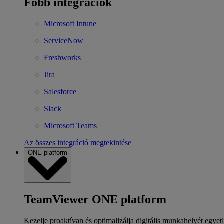
Főbb integrációk
Microsoft Intune
ServiceNow
Freshworks
Jira
Salesforce
Slack
Microsoft Teams
Az összes integráció megtekintése
ONE platform
TeamViewer ONE platform
Kezelje proaktívan és optimalizálja digitális munkahelyét egyet