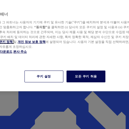
 배너
wer와 그 파트너는 사용자의 기기에 쿠키 및 유사한 기술("쿠키")을 배치하여 분석과 더불어 사용
개인 맞춤화하고자 합니다.
“동의함”
을 클릭하면 (i) 당사의 모든 쿠키의 설정 및 사용과 (ii) 
후속 처리에 동의하는 것으로 간주되며, 이는 당사 제품 사용 및 해당 분석 수단으로 수집된 
 쿠키 배치 및 데이터 처리에 관한 자세한 사항, 특히 정확한 목적, 제삼자 수신인 및 쿠키 저장
쿠키 정책
및
개인 정보 보호 정책
에 설명되어 있습니다. 사용자 기본 설정을 직접 선택하려면
 자유롭게 조정하십시오.
er 다운로드
본사 주소
쿠키 설정
모든 쿠키 허용