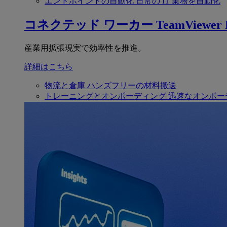
エンドポイントの自動化
日常の IT 業務を自動化
コネクテッド ワーカー
TeamViewer F
産業用拡張現実で効率性を推進。
詳細はこちら
物流と倉庫
ハンズフリーの材料搬送
トレーニングとオンボーディング
迅速なオンボー