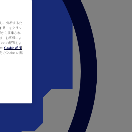
ズし、分析するた
する」
をクリッ
の使用から収集され
タは、お客様によ
ie の配置およ
社の
Cookie ポリ
Cookie の配