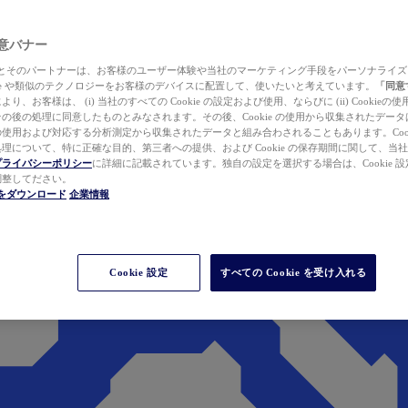
 同意バナー
ewer とそのパートナーは、お客様のユーザー体験や当社のマーケティング手段をパーソナライ
kie や類似のテクノロジーをお客様のデバイスに配置して、使いたいと考えています。
「同意
り、お客様は、 (i) 当社のすべての Cookie の設定および使用、ならびに (ii) Cookie
の後の処理に同意したものとみなされます。その後、Cookie の使用から収集されたデー
使用および対応する分析測定から収集されたデータと組み合わされることもあります。Cook
理について、特に正確な目的、第三者への提供、および Cookie の保存期間に関して、当
プライバシーポリシー
に詳細に記載されています。独自の設定を選択する場合は、Cookie 設定で
調整してださい。
werをダウンロード
企業情報
Cookie 設定
すべての Cookie を受け入れる