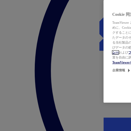
Cookie
TeamVi
めに、Coo
クすることによ
たデータのそ
る当社製品の
びデータの処
シー
および
置を自由に
TeamVie
企業情報