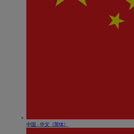
中国 - 中⽂（简体）