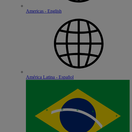
Americas - English
América Latina - Español