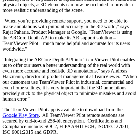
physical objects, as3D elements can now be occluded to provide a
more realistic understanding of the scene.
“When you’re providing remote support, you need to be able to
make annotations with pinpoint accuracy in the 3D world,” says
Rajat Paharia, Product Manager at Google. “TeamViewer is using
the ARCore Depth API to make its AR support solution –
TeamViewer Pilot – much more helpful and accurate for its users
worldwide.”
“Integrating the ARCore Depth API into TeamViewer Pilot enables
us to offer our users a better understanding of the real world with
even more accurate and realistic 3D annotations,” says Andreas
Haizmann, director of product management at TeamViewer. “When
our customers use TeamViewer Pilot in industrial, commercial and
even home settings, it is very important that the 3D annotations
precisely stick to the physical object to minimize mistakes and avoid
human error.”
The TeamViewer Pilot app is available to download from the
Google Play Store
. All TeamViewer Pilot remote sessions are
secured by end-to-end 256-bit encryption. Certifications and
Compliance include: SOC2, HIPAA/HITECH, ISO/IEC 27001,
ISO 9001:2015 and GDPR.