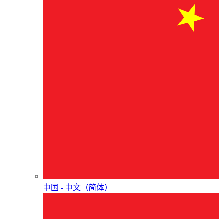
中国 - 中⽂（简体）