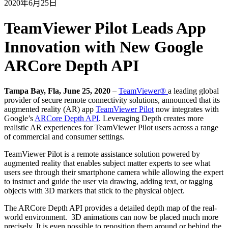
2020年6月25日
TeamViewer Pilot Leads App
Innovation with New Google
ARCore Depth API
Tampa Bay, Fla, June 25, 2020
–
TeamViewer®
a leading global
provider of secure remote connectivity solutions, announced that its
augmented reality (AR) app
TeamViewer Pilot
now integrates with
Google’s
ARCore Depth API
. Leveraging Depth creates more
realistic AR experiences for TeamViewer Pilot users across a range
of commercial and consumer settings.
TeamViewer Pilot is a remote assistance solution powered by
augmented reality that enables subject matter experts to see what
users see through their smartphone camera while allowing the expert
to instruct and guide the user via drawing, adding text, or tagging
objects with 3D markers that stick to the physical object.
The ARCore Depth API provides a detailed depth map of the real-
world environment. 3D animations can now be placed much more
precisely. It is even possible to reposition them around or behind the