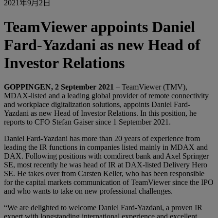
2021年9月2日
TeamViewer appoints Daniel
Fard-Yazdani as new Head of
Investor Relations
GOPPINGEN, 2 September 2021
– TeamViewer (TMV),
MDAX-listed and a leading global provider of remote connectivity
and workplace digitalization solutions, appoints Daniel Fard-
Yazdani as new Head of Investor Relations. In this position, he
reports to CFO Stefan Gaiser since 1 September 2021.
Daniel Fard-Yazdani has more than 20 years of experience from
leading the IR functions in companies listed mainly in MDAX and
DAX. Following positions with comdirect bank and Axel Springer
SE, most recently he was head of IR at DAX-listed Delivery Hero
SE. He takes over from Carsten Keller, who has been responsible
for the capital markets communication of TeamViewer since the IPO
and who wants to take on new professional challenges.
“We are delighted to welcome Daniel Fard-Yazdani, a proven IR
expert with longstanding international experience and excellent