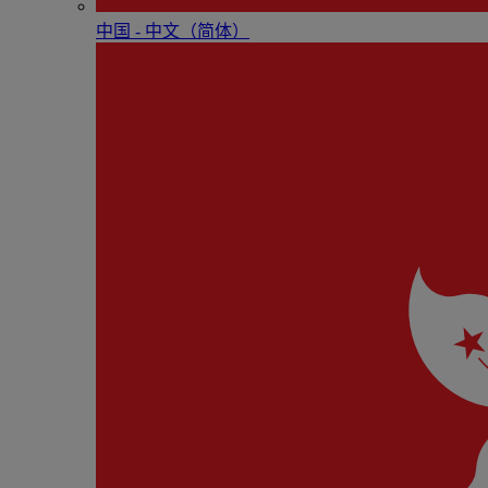
中国 - 中⽂（简体）