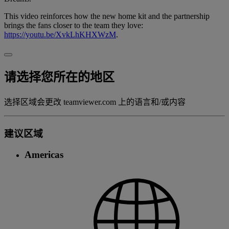
This video reinforces how the new home kit and the partnership
brings the fans closer to the team they love:
https://youtu.be/XvkLhKHXWzM
.
请选择您所在的地区
选择区域会更改 teamviewer.com 上的语言和/或内容
建议区域
Americas