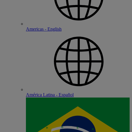
Americas - English
América Latina - Español