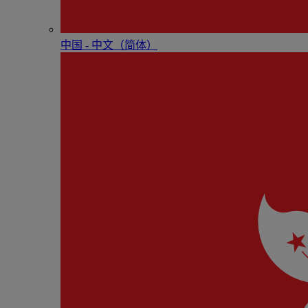
中国 - 中⽂（简体）