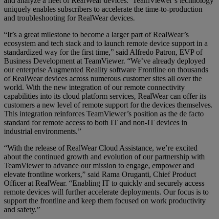
and analyze a fleet of RealWear devices. TeamViewer’s technology
uniquely enables subscribers to accelerate the time-to-production
and troubleshooting for RealWear devices.
“It’s a great milestone to become a larger part of RealWear’s
ecosystem and tech stack and to launch remote device support in a
standardized way for the first time,” said Alfredo Patron, EVP of
Business Development at TeamViewer. “We’ve already deployed
our enterprise Augmented Reality software Frontline on thousands
of RealWear devices across numerous customer sites all over the
world. With the new integration of our remote connectivity
capabilities into its cloud platform services, RealWear can offer its
customers a new level of remote support for the devices themselves.
This integration reinforces TeamViewer’s position as the de facto
standard for remote access to both IT and non-IT devices in
industrial environments.”
“With the release of RealWear Cloud Assistance, we’re excited
about the continued growth and evolution of our partnership with
TeamViewer to advance our mission to engage, empower and
elevate frontline workers,” said Rama Oruganti, Chief Product
Officer at RealWear. “Enabling IT to quickly and securely access
remote devices will further accelerate deployments. Our focus is to
support the frontline and keep them focused on work productivity
and safety.”