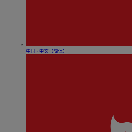
中国 - 中⽂（简体）