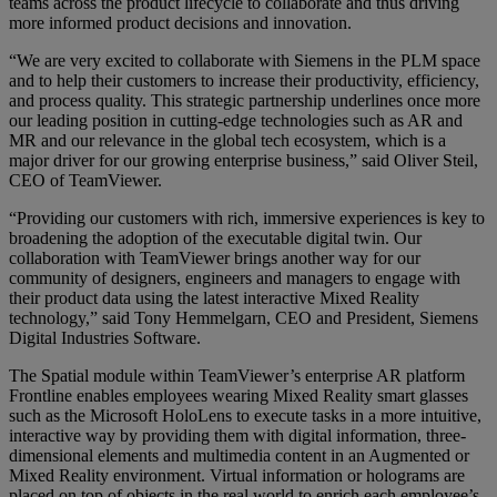
teams across the product lifecycle to collaborate and thus driving
more informed product decisions and innovation.
“We are very excited to collaborate with Siemens in the PLM space
and to help their customers to increase their productivity, efficiency,
and process quality. This strategic partnership underlines once more
our leading position in cutting-edge technologies such as AR and
MR and our relevance in the global tech ecosystem, which is a
major driver for our growing enterprise business,” said Oliver Steil,
CEO of TeamViewer.
“Providing our customers with rich, immersive experiences is key to
broadening the adoption of the executable digital twin. Our
collaboration with TeamViewer brings another way for our
community of designers, engineers and managers to engage with
their product data using the latest interactive Mixed Reality
technology,” said Tony Hemmelgarn, CEO and President, Siemens
Digital Industries Software.
The Spatial module within TeamViewer’s enterprise AR platform
Frontline enables employees wearing Mixed Reality smart glasses
such as the Microsoft HoloLens to execute tasks in a more intuitive,
interactive way by providing them with digital information, three-
dimensional elements and multimedia content in an Augmented or
Mixed Reality environment. Virtual information or holograms are
placed on top of objects in the real world to enrich each employee’s