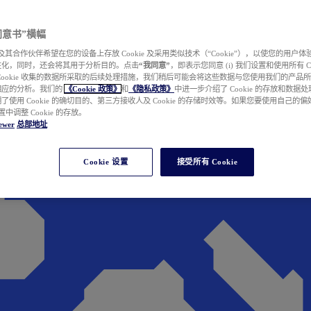
e 同意书”横幅
wer 及其合作伙伴希望在您的设备上存放 Cookie 及采用类似技术（“Cookie”），以使您的用
性化，同时，还会将其用于分析目的。点击
“我同意”
，即表示您同意 (i) 我们设置和使用所有 Cook
Cookie 收集的数据所采取的后续处理措施，我们稍后可能会将这些数据与您使用我们的产品
相应的分析。我们的
《Cookie 政策》
和
《隐私政策》
中进一步介绍了 Cookie 的存放和数据
了使用 Cookie 的确切目的、第三方接收人及 Cookie 的存储时效等。如果您要使用自己的
 设置中调整 Cookie 的存放。
ewer
总部地址
Cookie 设置
接受所有 Cookie