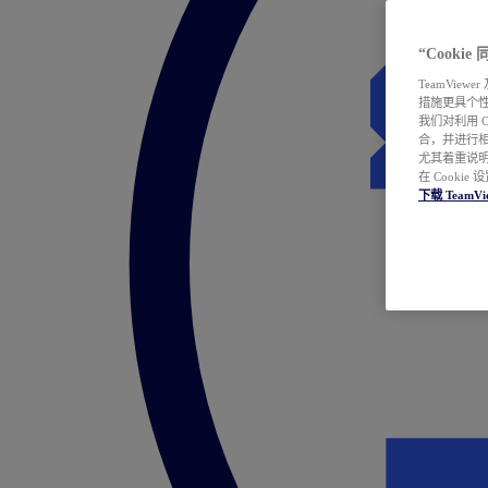
“Cooki
TeamVie
措施更具个
我们对利用 
合，并进行
尤其着重说明
在 Cookie
下载 TeamVi