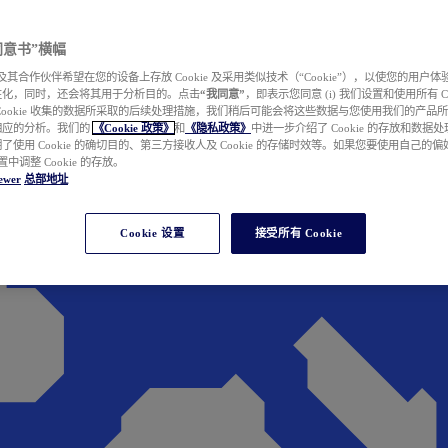
e 同意书”横幅
wer 及其合作伙伴希望在您的设备上存放 Cookie 及采用类似技术（“Cookie”），以使您的用
性化，同时，还会将其用于分析目的。点击
“我同意”
，即表示您同意 (i) 我们设置和使用所有 Cook
Cookie 收集的数据所采取的后续处理措施，我们稍后可能会将这些数据与您使用我们的产品
相应的分析。我们的
《Cookie 政策》
和
《隐私政策》
中进一步介绍了 Cookie 的存放和数据
了使用 Cookie 的确切目的、第三方接收人及 Cookie 的存储时效等。如果您要使用自己的
 设置中调整 Cookie 的存放。
ewer
总部地址
Cookie 设置
接受所有 Cookie