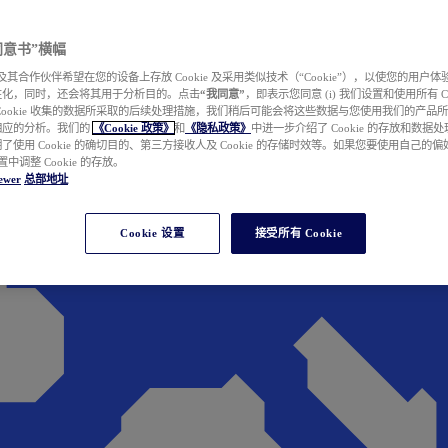
e 同意书”横幅
wer 及其合作伙伴希望在您的设备上存放 Cookie 及采用类似技术（“Cookie”），以使您的用
性化，同时，还会将其用于分析目的。点击
“我同意”
，即表示您同意 (i) 我们设置和使用所有 Cook
Cookie 收集的数据所采取的后续处理措施，我们稍后可能会将这些数据与您使用我们的产品
相应的分析。我们的
《Cookie 政策》
和
《隐私政策》
中进一步介绍了 Cookie 的存放和数据
了使用 Cookie 的确切目的、第三方接收人及 Cookie 的存储时效等。如果您要使用自己的
 设置中调整 Cookie 的存放。
ewer
总部地址
Cookie 设置
接受所有 Cookie