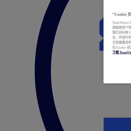
“Cooki
TeamVie
措施更具个
我们对利用 
合，并进行
尤其着重说明
在 Cookie
下载 TeamVi