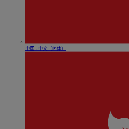
中国 - 中⽂（简体）