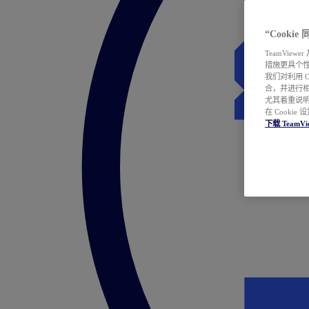
“Cooki
TeamVie
措施更具个
我们对利用 
合，并进行
尤其着重说明
在 Cookie
下载 TeamVi