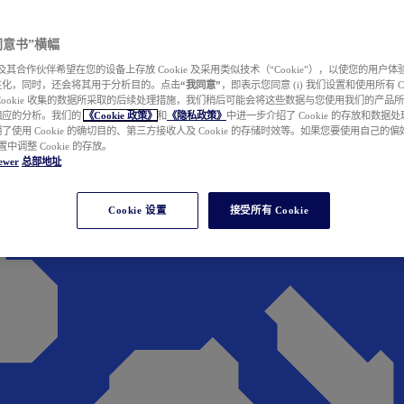
e 同意书”横幅
wer 及其合作伙伴希望在您的设备上存放 Cookie 及采用类似技术（“Cookie”），以使您的用
性化，同时，还会将其用于分析目的。点击
“我同意”
，即表示您同意 (i) 我们设置和使用所有 Cook
Cookie 收集的数据所采取的后续处理措施，我们稍后可能会将这些数据与您使用我们的产品
相应的分析。我们的
《Cookie 政策》
和
《隐私政策》
中进一步介绍了 Cookie 的存放和数据
了使用 Cookie 的确切目的、第三方接收人及 Cookie 的存储时效等。如果您要使用自己的
 设置中调整 Cookie 的存放。
ewer
总部地址
Cookie 设置
接受所有 Cookie