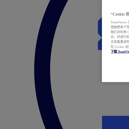
“Cooki
TeamVie
措施更具个
我们对利用 
合，并进行
尤其着重说明
在 Cookie
下载 TeamVi