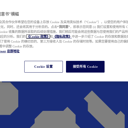
e 同意书”横幅
wer 及其合作伙伴希望在您的设备上存放 Cookie 及采用类似技术（“Cookie”），以使您的用
性化，同时，还会将其用于分析目的。点击
“我同意”
，即表示您同意 (i) 我们设置和使用所有 Cook
Cookie 收集的数据所采取的后续处理措施，我们稍后可能会将这些数据与您使用我们的产品
相应的分析。我们的
《Cookie 政策》
和
《隐私政策》
中进一步介绍了 Cookie 的存放和数据
了使用 Cookie 的确切目的、第三方接收人及 Cookie 的存储时效等。如果您要使用自己的
 设置中调整 Cookie 的存放。
ewer
总部地址
Cookie 设置
接受所有 Cookie