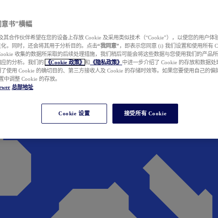
e 同意书”横幅
wer 及其合作伙伴希望在您的设备上存放 Cookie 及采用类似技术（“Cookie”），以使您的用
性化，同时，还会将其用于分析目的。点击
“我同意”
，即表示您同意 (i) 我们设置和使用所有 Cook
Cookie 收集的数据所采取的后续处理措施，我们稍后可能会将这些数据与您使用我们的产品
相应的分析。我们的
《Cookie 政策》
和
《隐私政策》
中进一步介绍了 Cookie 的存放和数据
了使用 Cookie 的确切目的、第三方接收人及 Cookie 的存储时效等。如果您要使用自己的
 设置中调整 Cookie 的存放。
ewer
总部地址
Cookie 设置
接受所有 Cookie