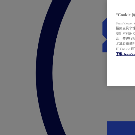
“Cooki
TeamVie
措施更具个
我们对利用 
合，并进行
尤其着重说明
在 Cookie
下载 TeamVi