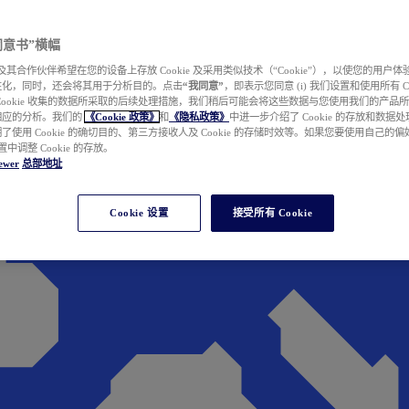
e 同意书”横幅
wer 及其合作伙伴希望在您的设备上存放 Cookie 及采用类似技术（“Cookie”），以使您的用
性化，同时，还会将其用于分析目的。点击
“我同意”
，即表示您同意 (i) 我们设置和使用所有 Cook
Cookie 收集的数据所采取的后续处理措施，我们稍后可能会将这些数据与您使用我们的产品
相应的分析。我们的
《Cookie 政策》
和
《隐私政策》
中进一步介绍了 Cookie 的存放和数据
了使用 Cookie 的确切目的、第三方接收人及 Cookie 的存储时效等。如果您要使用自己的
 设置中调整 Cookie 的存放。
ewer
总部地址
Cookie 设置
接受所有 Cookie