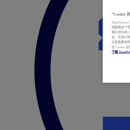
“Cooki
TeamVie
措施更具个
我们对利用 
合，并进行
尤其着重说明
在 Cookie
下载 TeamVi