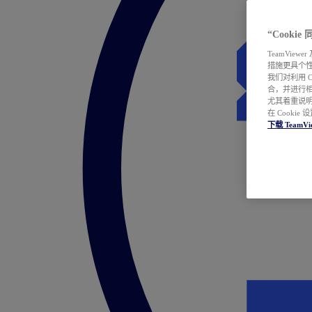
“Cooki
TeamVie
措施更具个
我们对利用 
合，并进行
尤其着重说明
在 Cookie
下载 TeamVi