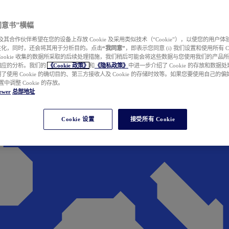
e 同意书”横幅
wer 及其合作伙伴希望在您的设备上存放 Cookie 及采用类似技术（“Cookie”），以使您的用
性化，同时，还会将其用于分析目的。点击
“我同意”
，即表示您同意 (i) 我们设置和使用所有 Cook
Cookie 收集的数据所采取的后续处理措施，我们稍后可能会将这些数据与您使用我们的产品
相应的分析。我们的
《Cookie 政策》
和
《隐私政策》
中进一步介绍了 Cookie 的存放和数据
了使用 Cookie 的确切目的、第三方接收人及 Cookie 的存储时效等。如果您要使用自己的
 设置中调整 Cookie 的存放。
ewer
总部地址
Cookie 设置
接受所有 Cookie