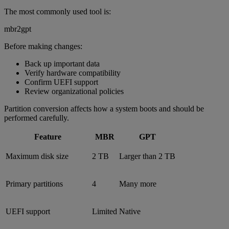
The most commonly used tool is:
mbr2gpt
Before making changes:
Back up important data
Verify hardware compatibility
Confirm UEFI support
Review organizational policies
Partition conversion affects how a system boots and should be
performed carefully.
Feature
MBR
GPT
Maximum disk size
2 TB
Larger than 2 TB
Primary partitions
4
Many more
UEFI support
Limited
Native