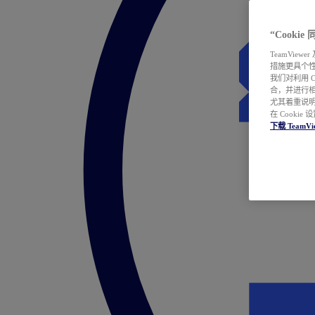
“Cooki
TeamVie
措施更具个
我们对利用 
合，并进行
尤其着重说明
在 Cookie
下载 TeamVi