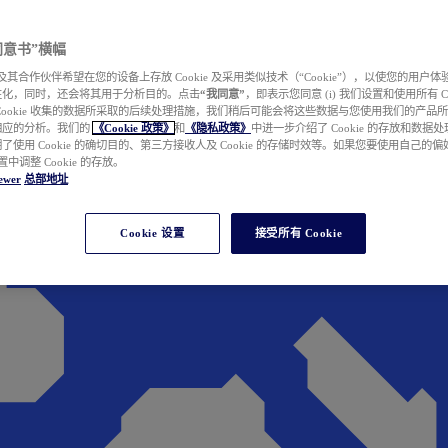
e 同意书”横幅
wer 及其合作伙伴希望在您的设备上存放 Cookie 及采用类似技术（“Cookie”），以使您的用
性化，同时，还会将其用于分析目的。点击
“我同意”
，即表示您同意 (i) 我们设置和使用所有 Cook
Cookie 收集的数据所采取的后续处理措施，我们稍后可能会将这些数据与您使用我们的产品
相应的分析。我们的
《Cookie 政策》
和
《隐私政策》
中进一步介绍了 Cookie 的存放和数据
了使用 Cookie 的确切目的、第三方接收人及 Cookie 的存储时效等。如果您要使用自己的
 设置中调整 Cookie 的存放。
ewer
总部地址
Cookie 设置
接受所有 Cookie