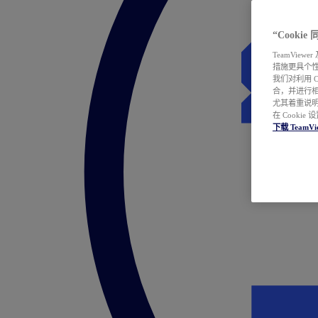
“Cooki
TeamVie
措施更具个
我们对利用 
合，并进行
尤其着重说明
在 Cookie
下载 TeamVi