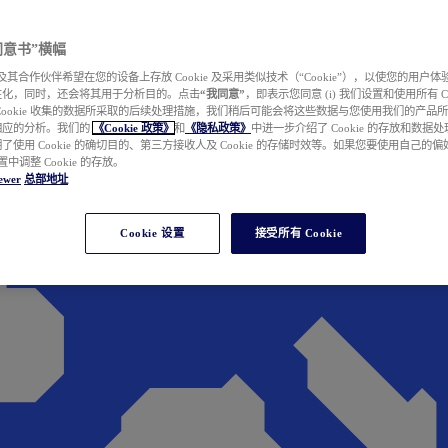
e 同意书”横幅
wer 及其合作伙伴希望在您的设备上存放 Cookie 及采用类似技术（“Cookie”），以使您的用
性化，同时，还会将其用于分析目的。点击
“我同意”
，即表示您同意 (i) 我们设置和使用所有 Cook
Cookie 收集的数据所采取的后续处理措施，我们稍后可能会将这些数据与您使用我们的产品
相应的分析。我们的
《Cookie 政策》
和
《隐私政策》
中进一步介绍了 Cookie 的存放和数据
了使用 Cookie 的确切目的、第三方接收人及 Cookie 的存储时效等。如果您要使用自己的
 设置中调整 Cookie 的存放。
ewer
总部地址
Cookie 设置
接受所有 Cookie